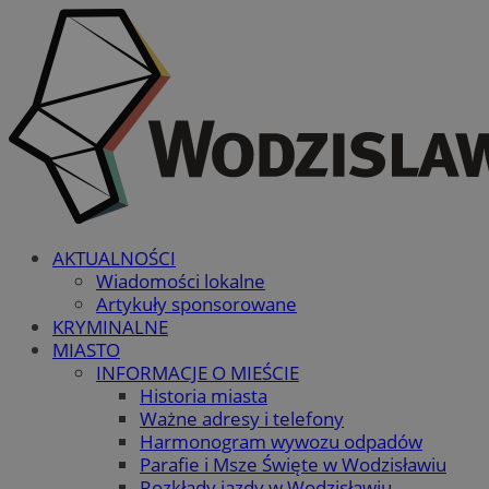
AKTUALNOŚCI
Wiadomości lokalne
Artykuły sponsorowane
KRYMINALNE
MIASTO
INFORMACJE O MIEŚCIE
Historia miasta
Ważne adresy i telefony
Harmonogram wywozu odpadów
Parafie i Msze Święte w Wodzisławiu
Rozkłady jazdy w Wodzisławiu