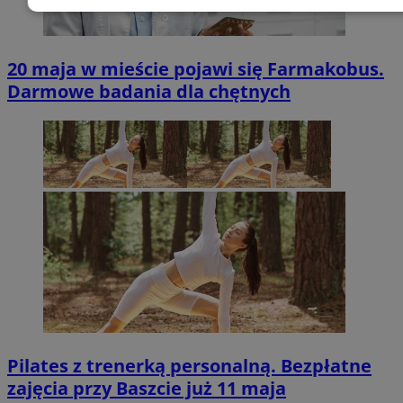
Niezbędne
Wydajność
Target
20 maja w mieście pojawi się Farmakobus.
Funkcjonalność
Niesklasyfiko
Darmowe badania dla chętnych
Niezbędne
Wydajność
Targetowanie
Funkcjona
Niesklasyfikowane
Niezbędne pliki cookie umożliwiają korzystanie z podstawowych fun
internetowej, takich jak logowanie użytkownika i zarządzanie konte
niezbędnych plików cookie nie można prawidłowo korzystać ze str
internetowej.
Okre
Nazwa
Provider
/
Domena
przechow
Pilates z trenerką personalną. Bezpłatne
QeSessID
wodzislaw.com.pl
1 ro
zajęcia przy Baszcie już 11 maja