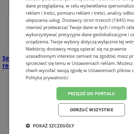
dane przeglądania, w celu wyświetlania spersonali
reklam i treści, pomiaru reklam i treści, analizy odb
ulepszania usług.
Dostawcy stron trzecich (1845)
mo
również przetwarzać Twoje dane w tych i innych cel
wykorzystywać precyzyjne dane geolokalizacyjne i c
urządzenia. Twoje wybory dotyczą wyłącznie tej witr
Niektórzy dostawcy mogą opierać się na prawnie
uzasadnionym interesie zamiast na zgodzie; masz p
Seniorze, weź udział w wydarzeniu
sprzeciwić się temu w
Ustawieniach reklam
. Możesz
rekreacyjno-sportowym!
chwili wycofać swoją zgodę w
Ustawieniach plików 
Polityka prywatności
PRZEJDŹ DO PORTALU
ODRZUĆ WSZYSTKIE
POKAŻ SZCZEGÓŁY