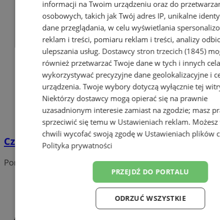
informacji na Twoim urządzeniu oraz do przetwarza
osobowych, takich jak Twój adres IP, unikalne identyf
dane przeglądania, w celu wyświetlania spersonali
reklam i treści, pomiaru reklam i treści, analizy odb
ulepszania usług.
Dostawcy stron trzecich (1845)
mo
również przetwarzać Twoje dane w tych i innych cel
wykorzystywać precyzyjne dane geolokalizacyjne i c
urządzenia. Twoje wybory dotyczą wyłącznie tej witr
Niektórzy dostawcy mogą opierać się na prawnie
uzasadnionym interesie zamiast na zgodzie; masz p
sprzeciwić się temu w
Ustawieniach reklam
. Możesz
chwili wycofać swoją zgodę w
Ustawieniach plików 
Czołowe zderzenie w Wodzisławiu Śląskim!
Polityka prywatności
Portal należy do sieci
PRZEJDŹ DO PORTALU
ODRZUĆ WSZYSTKIE