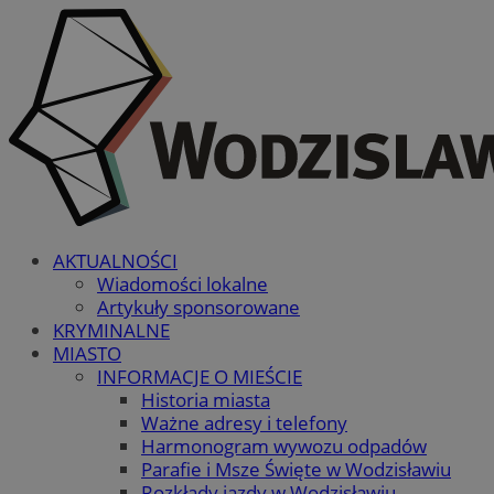
AKTUALNOŚCI
Wiadomości lokalne
Artykuły sponsorowane
KRYMINALNE
MIASTO
INFORMACJE O MIEŚCIE
Historia miasta
Ważne adresy i telefony
Harmonogram wywozu odpadów
Parafie i Msze Święte w Wodzisławiu
Rozkłady jazdy w Wodzisławiu