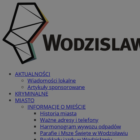
AKTUALNOŚCI
Wiadomości lokalne
Artykuły sponsorowane
KRYMINALNE
MIASTO
INFORMACJE O MIEŚCIE
Historia miasta
Ważne adresy i telefony
Harmonogram wywozu odpadów
Parafie i Msze Święte w Wodzisławiu
Rozkłady jazdy w Wodzisławiu