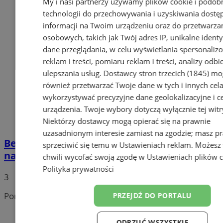
My i nasi partnerzy używamy plików cookie i podob
technologii do przechowywania i uzyskiwania dostę
informacji na Twoim urządzeniu oraz do przetwarza
osobowych, takich jak Twój adres IP, unikalne identyf
dane przeglądania, w celu wyświetlania spersonali
reklam i treści, pomiaru reklam i treści, analizy odb
ulepszania usług.
Dostawcy stron trzecich (1845)
mo
również przetwarzać Twoje dane w tych i innych cel
wykorzystywać precyzyjne dane geolokalizacyjne i c
urządzenia. Twoje wybory dotyczą wyłącznie tej witr
Niektórzy dostawcy mogą opierać się na prawnie
uzasadnionym interesie zamiast na zgodzie; masz p
Bezpieczna droga do szkoły - policjanci uczą
sprzeciwić się temu w
Ustawieniach reklam
. Możesz
najmłodszych zasad bezpieczeństwa!
chwili wycofać swoją zgodę w
Ustawieniach plików 
Polityka prywatności
3
Portal należy do sieci
PRZEJDŹ DO PORTALU
ODRZUĆ WSZYSTKIE