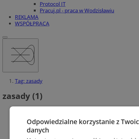
Protocol IT
Pracuj.pl - praca w Wodzisławiu
REKLAMA
WSPÓŁPRACA
Tag: zasady
zasady (1)
Odpowiedzialne korzystanie z Twoi
danych