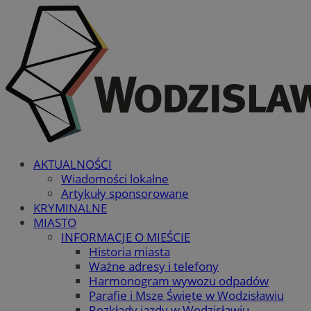
AKTUALNOŚCI
Wiadomości lokalne
Artykuły sponsorowane
KRYMINALNE
MIASTO
INFORMACJE O MIEŚCIE
Historia miasta
Ważne adresy i telefony
Harmonogram wywozu odpadów
Parafie i Msze Święte w Wodzisławiu
Rozkłady jazdy w Wodzisławiu