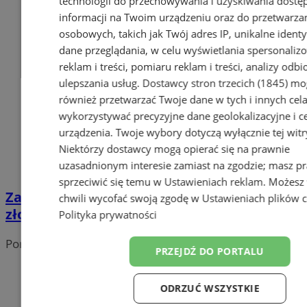
technologii do przechowywania i uzyskiwania dostę
informacji na Twoim urządzeniu oraz do przetwarza
osobowych, takich jak Twój adres IP, unikalne identyf
dane przeglądania, w celu wyświetlania spersonali
reklam i treści, pomiaru reklam i treści, analizy odb
ulepszania usług.
Dostawcy stron trzecich (1845)
mo
również przetwarzać Twoje dane w tych i innych cel
wykorzystywać precyzyjne dane geolokalizacyjne i c
urządzenia. Twoje wybory dotyczą wyłącznie tej witr
Niektórzy dostawcy mogą opierać się na prawnie
uzasadnionym interesie zamiast na zgodzie; masz p
sprzeciwić się temu w
Ustawieniach reklam
. Możesz
Zabezpiecz swoją działkę przed
chwili wycofać swoją zgodę w
Ustawieniach plików 
złodziejami: co warto zrobić przed zimą?
Polityka prywatności
Portal należy do sieci
PRZEJDŹ DO PORTALU
ODRZUĆ WSZYSTKIE