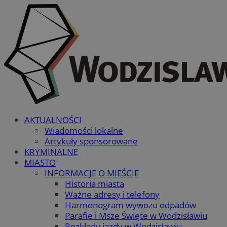
AKTUALNOŚCI
Wiadomości lokalne
Artykuły sponsorowane
KRYMINALNE
MIASTO
INFORMACJE O MIEŚCIE
Historia miasta
Ważne adresy i telefony
Harmonogram wywozu odpadów
Parafie i Msze Święte w Wodzisławiu
Rozkłady jazdy w Wodzisławiu