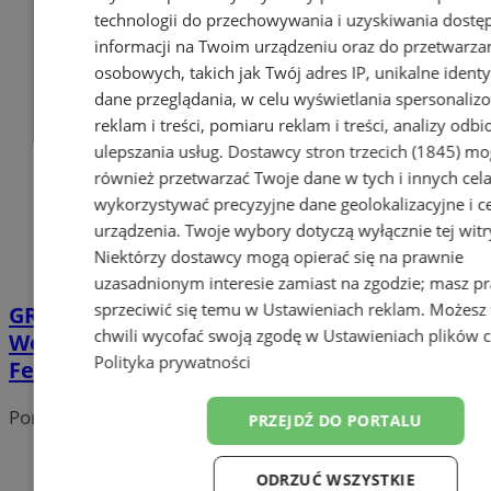
technologii do przechowywania i uzyskiwania dostę
informacji na Twoim urządzeniu oraz do przetwarza
osobowych, takich jak Twój adres IP, unikalne identyf
dane przeglądania, w celu wyświetlania spersonali
reklam i treści, pomiaru reklam i treści, analizy odb
ulepszania usług.
Dostawcy stron trzecich (1845)
mo
również przetwarzać Twoje dane w tych i innych cel
wykorzystywać precyzyjne dane geolokalizacyjne i c
urządzenia. Twoje wybory dotyczą wyłącznie tej witr
Niektórzy dostawcy mogą opierać się na prawnie
uzasadnionym interesie zamiast na zgodzie; masz p
sprzeciwić się temu w
Ustawieniach reklam
. Możesz
GRAND PRIX dla Teatru Szydełko!
chwili wycofać swoją zgodę w
Ustawieniach plików 
Wodzisławianie triumfują na FARA
Polityka prywatności
Festiwalu
Portal należy do sieci
PRZEJDŹ DO PORTALU
ODRZUĆ WSZYSTKIE