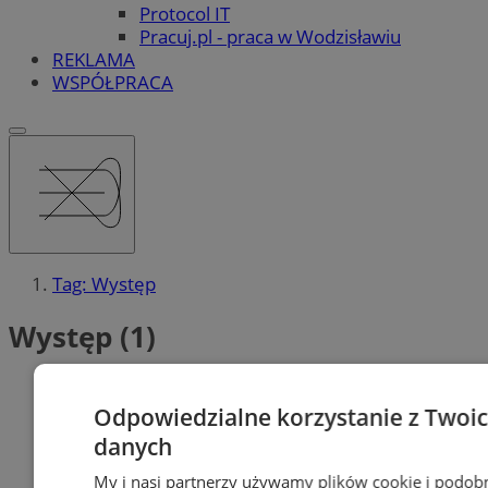
Protocol IT
Pracuj.pl - praca w Wodzisławiu
REKLAMA
WSPÓŁPRACA
Tag: Występ
Występ (1)
Odpowiedzialne korzystanie z Twoi
danych
My i nasi partnerzy używamy plików cookie i podob