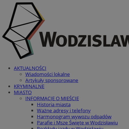
AKTUALNOŚCI
Wiadomości lokalne
Artykuły sponsorowane
KRYMINALNE
MIASTO
INFORMACJE O MIEŚCIE
Historia miasta
Ważne adresy i telefony
Harmonogram wywozu odpadów
Parafie i Msze Święte w Wodzisławiu
Rozkłady jazdy w Wodzisławiu