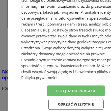
technologii do przechowywania i uzyskiwania dostę
informacji na Twoim urządzeniu oraz do przetwarza
osobowych, takich jak Twój adres IP, unikalne identyf
dane przeglądania, w celu wyświetlania spersonali
reklam i treści, pomiaru reklam i treści, analizy odb
ulepszania usług.
Dostawcy stron trzecich (1845)
mo
również przetwarzać Twoje dane w tych i innych cel
wykorzystywać precyzyjne dane geolokalizacyjne i c
urządzenia. Twoje wybory dotyczą wyłącznie tej witr
Niektórzy dostawcy mogą opierać się na prawnie
uzasadnionym interesie zamiast na zgodzie; masz p
sprzeciwić się temu w
Ustawieniach reklam
. Możesz
Nowoczesne rozwiązania w Wodzisławiu:
chwili wycofać swoją zgodę w
Ustawieniach plików 
opłać podatek w aplikacji mObywatel!
Polityka prywatności
Portal należy do sieci
PRZEJDŹ DO PORTALU
ODRZUĆ WSZYSTKIE