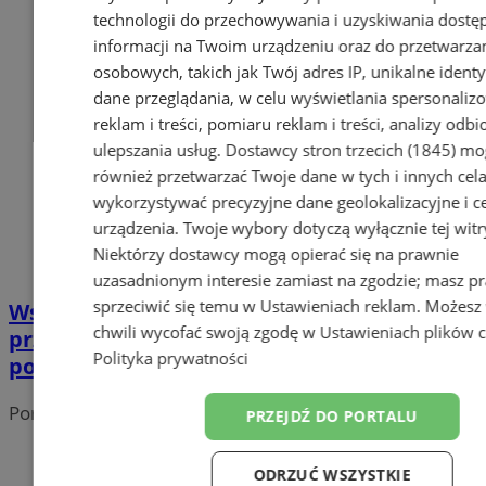
technologii do przechowywania i uzyskiwania dostę
informacji na Twoim urządzeniu oraz do przetwarza
osobowych, takich jak Twój adres IP, unikalne identyf
dane przeglądania, w celu wyświetlania spersonali
reklam i treści, pomiaru reklam i treści, analizy odb
ulepszania usług.
Dostawcy stron trzecich (1845)
mo
również przetwarzać Twoje dane w tych i innych cel
wykorzystywać precyzyjne dane geolokalizacyjne i c
urządzenia. Twoje wybory dotyczą wyłącznie tej witr
Niektórzy dostawcy mogą opierać się na prawnie
uzasadnionym interesie zamiast na zgodzie; masz p
sprzeciwić się temu w
Ustawieniach reklam
. Możesz
Wsparcie dla stowarzyszeń i
chwili wycofać swoją zgodę w
Ustawieniach plików 
przedsiębiorstw społecznych – praktyczne
Polityka prywatności
porady na spotkaniu
Portal należy do sieci
PRZEJDŹ DO PORTALU
ODRZUĆ WSZYSTKIE