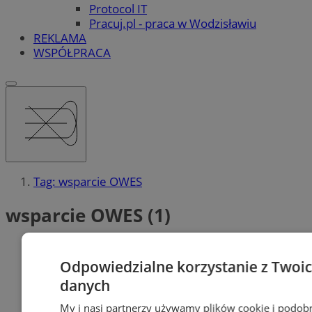
Protocol IT
Pracuj.pl - praca w Wodzisławiu
REKLAMA
WSPÓŁPRACA
Tag: wsparcie OWES
wsparcie OWES (1)
Odpowiedzialne korzystanie z Twoi
danych
My i nasi partnerzy używamy plików cookie i podob