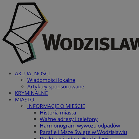
AKTUALNOŚCI
Wiadomości lokalne
Artykuły sponsorowane
KRYMINALNE
MIASTO
INFORMACJE O MIEŚCIE
Historia miasta
Ważne adresy i telefony
Harmonogram wywozu odpadów
Parafie i Msze Święte w Wodzisławiu
Rozkłady jazdy w Wodzisławiu