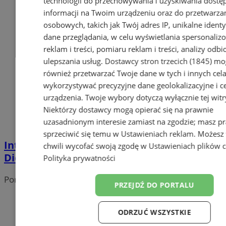
technologii do przechowywania i uzyskiwania dostę
informacji na Twoim urządzeniu oraz do przetwarza
osobowych, takich jak Twój adres IP, unikalne identyf
dane przeglądania, w celu wyświetlania spersonali
reklam i treści, pomiaru reklam i treści, analizy odb
ulepszania usług.
Dostawcy stron trzecich (1845)
mo
również przetwarzać Twoje dane w tych i innych cel
wykorzystywać precyzyjne dane geolokalizacyjne i c
urządzenia. Twoje wybory dotyczą wyłącznie tej witr
Niektórzy dostawcy mogą opierać się na prawnie
uzasadnionym interesie zamiast na zgodzie; masz p
sprzeciwić się temu w
Ustawieniach reklam
. Możesz
Interaktywna wystawa w Pałacu
chwili wycofać swoją zgodę w
Ustawieniach plików 
Dietrichsteinów
Polityka prywatności
Portal należy do sieci
PRZEJDŹ DO PORTALU
ODRZUĆ WSZYSTKIE