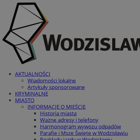
AKTUALNOŚCI
Wiadomości lokalne
Artykuły sponsorowane
KRYMINALNE
MIASTO
INFORMACJE O MIEŚCIE
Historia miasta
Ważne adresy i telefony
Harmonogram wywozu odpadów
Parafie i Msze Święte w Wodzisławiu
Rozkłady jazdy w Wodzisławiu