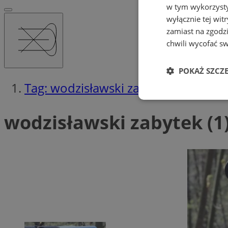
w tym wykorzysty
wyłącznie tej wi
zamiast na zgodz
chwili wycofać s
POKAŻ SZCZ
Tag: wodzisławski zabytek
Niezbędne
wodzisławski zabytek (1
Ni
Niezbędne pliki cook
zarządzanie kontem. 
Nazwa