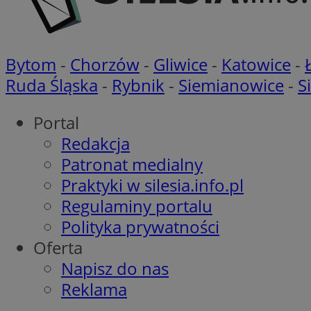
CookieScriptConse
Bytom
-
Chorzów
-
Gliwice
-
Katowice
-
Ruda Śląska
-
Rybnik
-
Siemianowice
-
S
VISITOR_PRIVACY_
Portal
Redakcja
Patronat medialny
Praktyki w silesia.info.pl
Regulaminy portalu
suid
Polityka prywatności
Oferta
Napisz do nas
Nazwa
Pro
Reklama
Nazwa
Nazwa
Do
Nazwa
ustat_bzgfew1atv22