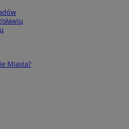
adów
isławiu
iu
ie Miasta?