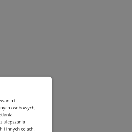
ywania i
danych osobowych,
etlania
az ulepszania
 i innych celach,