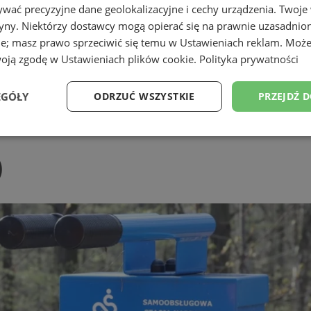
wać precyzyjne dane geolokalizacyjne i cechy urządzenia. Twoje
tryny. Niektórzy dostawcy mogą opierać się na prawnie uzasadnio
ie; masz prawo sprzeciwić się temu w
Ustawieniach reklam
. Może
woją zgodę w
Ustawieniach plików cookie
.
Polityka prywatności
EGÓŁY
ODRZUĆ WSZYSTKIE
PRZEJDŹ 
Wydajność
Targetowanie
Funkcjonalność
Ni
)
ezbędne
Wydajność
Targetowanie
Funkcjonalność
Niesklasyfikow
ie umożliwiają korzystanie z podstawowych funkcji strony internetowej, takich jak log
Bez niezbędnych plików cookie nie można prawidłowo korzystać ze strony internetowe
Okres
Provider
/
Domena
Opis
przechowywania