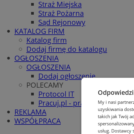
Straż Miejska
Straż Pożarna
Sąd Rejonowy
KATALOG FIRM
Katalog firm
Dodaj firmę do katalogu
OGŁOSZENIA
OGŁOSZENIA
Dodaj ogłoszenie
POLECAMY
Odpowiedzia
Protocol IT
Pracuj.pl - praca w Wodzisła
My i nasi partne
uzyskiwania dost
REKLAMA
takich jak Twój a
WSPÓŁPRACA
spersonalizowanyc
usług.
Dostawcy s