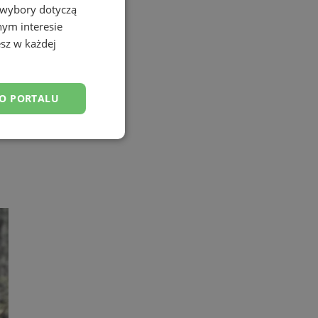
 wybory dotyczą
nym interesie
sz w każdej
DO PORTALU
esklasyfikowane
ane
owanie użytkownika i
j.