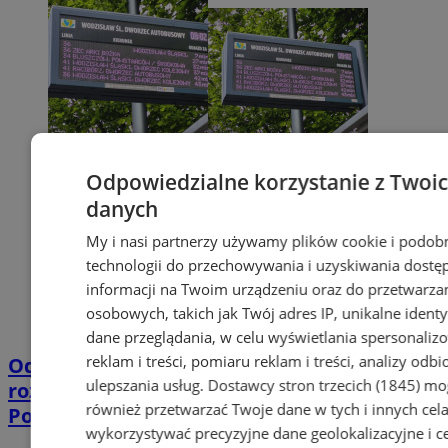
Odpowiedzialne korzystanie z Twoi
danych
My i nasi partnerzy używamy plików cookie i podob
technologii do przechowywania i uzyskiwania dostę
informacji na Twoim urządzeniu oraz do przetwarza
osobowych, takich jak Twój adres IP, unikalne identyf
dane przeglądania, w celu wyświetlania spersonali
reklam i treści, pomiaru reklam i treści, analizy odb
Od stycznia 2026 rusza 16 linii. Nowe
ulepszania usług.
Dostawcy stron trzecich (1845)
mo
rozkłady Wodzisławskiej Komunikacji
również przetwarzać Twoje dane w tych i innych cel
Powiatowej
wykorzystywać precyzyjne dane geolokalizacyjne i c