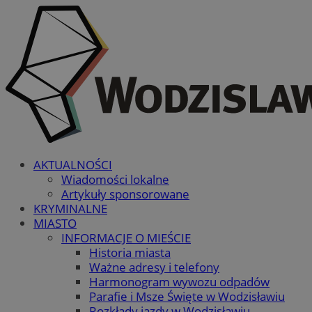
AKTUALNOŚCI
Wiadomości lokalne
Artykuły sponsorowane
KRYMINALNE
MIASTO
INFORMACJE O MIEŚCIE
Historia miasta
Ważne adresy i telefony
Harmonogram wywozu odpadów
Parafie i Msze Święte w Wodzisławiu
Rozkłady jazdy w Wodzisławiu