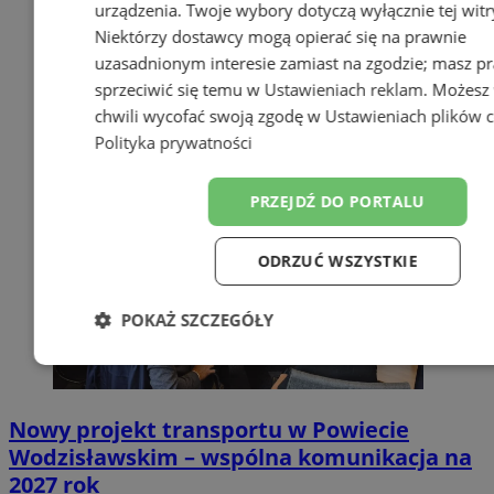
urządzenia. Twoje wybory dotyczą wyłącznie tej witr
Niektórzy dostawcy mogą opierać się na prawnie
uzasadnionym interesie zamiast na zgodzie; masz p
sprzeciwić się temu w
Ustawieniach reklam
. Możesz
chwili wycofać swoją zgodę w
Ustawieniach plików 
Polityka prywatności
PRZEJDŹ DO PORTALU
ODRZUĆ WSZYSTKIE
POKAŻ SZCZEGÓŁY
Niezbędne
Wydajność
Target
Nowy projekt transportu w Powiecie
Wodzisławskim – wspólna komunikacja na
Funkcjonalność
Niesklasyfiko
2027 rok