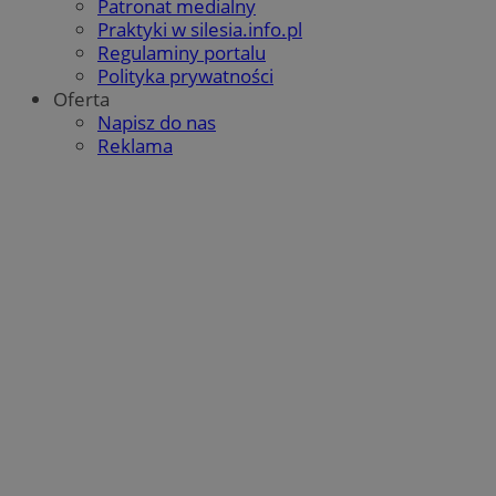
Patronat medialny
Praktyki w silesia.info.pl
Regulaminy portalu
Polityka prywatności
Oferta
Napisz do nas
Reklama
CookieScriptConsent
4 tygodnie
CookieScript
wodzislaw.com.pl
VISITOR_PRIVACY_METADATA
5 miesię
YouTube
tygodn
.youtube.com