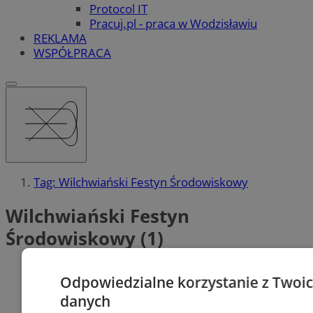
Protocol IT
Pracuj.pl - praca w Wodzisławiu
REKLAMA
WSPÓŁPRACA
Tag: Wilchwiański Festyn Środowiskowy
Wilchwiański Festyn
Środowiskowy (1)
Odpowiedzialne korzystanie z Twoi
danych