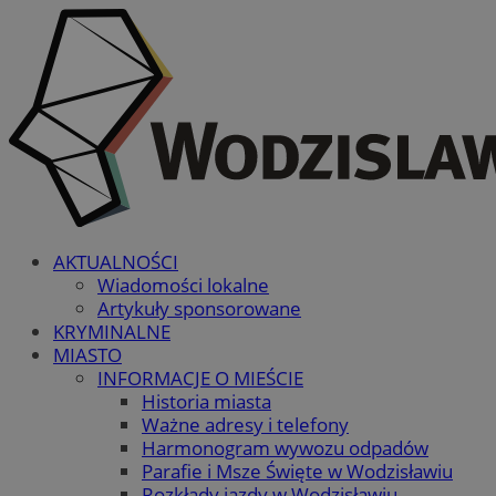
AKTUALNOŚCI
Wiadomości lokalne
Artykuły sponsorowane
KRYMINALNE
MIASTO
INFORMACJE O MIEŚCIE
Historia miasta
Ważne adresy i telefony
Harmonogram wywozu odpadów
Parafie i Msze Święte w Wodzisławiu
Rozkłady jazdy w Wodzisławiu