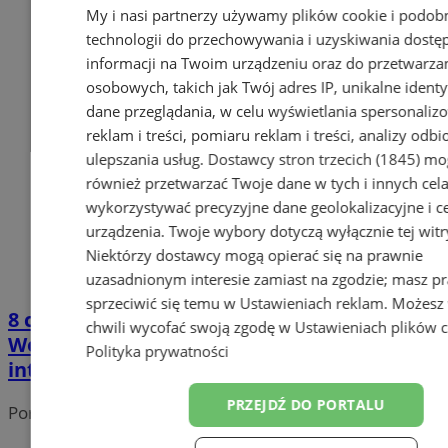
My i nasi partnerzy używamy plików cookie i podob
technologii do przechowywania i uzyskiwania dostę
informacji na Twoim urządzeniu oraz do przetwarza
osobowych, takich jak Twój adres IP, unikalne identyf
dane przeglądania, w celu wyświetlania spersonali
reklam i treści, pomiaru reklam i treści, analizy odb
ulepszania usług.
Dostawcy stron trzecich (1845)
mo
również przetwarzać Twoje dane w tych i innych cel
wykorzystywać precyzyjne dane geolokalizacyjne i c
urządzenia. Twoje wybory dotyczą wyłącznie tej witr
Niektórzy dostawcy mogą opierać się na prawnie
uzasadnionym interesie zamiast na zgodzie; masz p
sprzeciwić się temu w
Ustawieniach reklam
. Możesz
8 czerwca: Festyn Środowiskowy w
chwili wycofać swoją zgodę w
Ustawieniach plików 
Wodzisławiu Śląskim – muzyka, atrakcje i
Polityka prywatności
integracja
PRZEJDŹ DO PORTALU
Portal należy do sieci