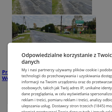
Odpowiedzialne korzystanie z Twoi
danych
My i nasi partnerzy używamy plików cookie i podob
Przebudowa ul. Mszańskiej i Turskiej w
technologii do przechowywania i uzyskiwania dostę
Wodzisławiu Śląskim za 10,5 mln zł
informacji na Twoim urządzeniu oraz do przetwarza
osobowych, takich jak Twój adres IP, unikalne identyf
dane przeglądania, w celu wyświetlania spersonali
reklam i treści, pomiaru reklam i treści, analizy odb
ulepszania usług.
Dostawcy stron trzecich (1845)
mo
również przetwarzać Twoje dane w tych i innych cel