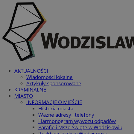
AKTUALNOŚCI
Wiadomości lokalne
Artykuły sponsorowane
KRYMINALNE
MIASTO
INFORMACJE O MIEŚCIE
Historia miasta
Ważne adresy i telefony
Harmonogram wywozu odpadów
Parafie i Msze Święte w Wodzisławiu
Rozkłady jazdy w Wodzisławiu