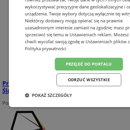
wykorzystywać precyzyjne dane geolokalizacyjne i c
urządzenia. Twoje wybory dotyczą wyłącznie tej witr
Niektórzy dostawcy mogą opierać się na prawnie
uzasadnionym interesie zamiast na zgodzie; masz p
sprzeciwić się temu w
Ustawieniach reklam
. Możesz
chwili wycofać swoją zgodę w
Ustawieniach plików 
Polityka prywatności
PRZEJDŹ DO PORTALU
ODRZUĆ WSZYSTKIE
Przebudowa ul. Wiejskiej w Wodzisławiu
Śląskim. Zmiany w organizacji ruchu
POKAŻ SZCZEGÓŁY
Portal należy do sieci
Niezbędne
Wydajność
Target