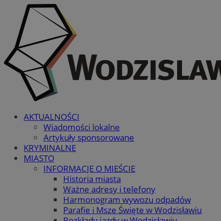
AKTUALNOŚCI
Wiadomości lokalne
Artykuły sponsorowane
KRYMINALNE
MIASTO
INFORMACJE O MIEŚCIE
Historia miasta
Ważne adresy i telefony
Harmonogram wywozu odpadów
Parafie i Msze Święte w Wodzisławiu
Rozkłady jazdy w Wodzisławiu