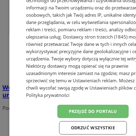
technologii do przechowywania i uzyskiwania dostę
informacji na Twoim urządzeniu oraz do przetwarza
osobowych, takich jak Twój adres IP, unikalne identyf
dane przeglądania, w celu wyświetlania spersonali
reklam i treści, pomiaru reklam i treści, analizy odb
ulepszania usług.
Dostawcy stron trzecich (1845)
mo
również przetwarzać Twoje dane w tych i innych cel
wykorzystywać precyzyjne dane geolokalizacyjne i c
urządzenia. Twoje wybory dotyczą wyłącznie tej witr
Niektórzy dostawcy mogą opierać się na prawnie
uzasadnionym interesie zamiast na zgodzie; masz p
sprzeciwić się temu w
Ustawieniach reklam
. Możesz
Wodzisławski policjant odznaczony za
chwili wycofać swoją zgodę w
Ustawieniach plików 
uratowanie życia mężczyzny
Polityka prywatności
Portal należy do sieci
PRZEJDŹ DO PORTALU
ODRZUĆ WSZYSTKIE