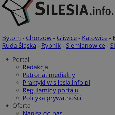
CookieScriptConse
Bytom
-
Chorzów
-
Gliwice
-
Katowice
-
Ruda Śląska
-
Rybnik
-
Siemianowice
-
S
VISITOR_PRIVACY_
Portal
Redakcja
Patronat medialny
Praktyki w silesia.info.pl
suid
Regulaminy portalu
Polityka prywatności
Oferta
Nazwa
Pro
Napisz do nas
Nazwa
Nazwa
Do