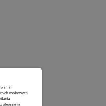
ywania i
danych osobowych,
etlania
az ulepszania