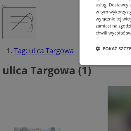
usług.
Dostawcy s
w tym wykorzysty
wyłącznie tej wi
zamiast na zgodz
chwili wycofać s
Tag: ulica Targowa
POKAŻ SZCZ
ulica Targowa (1)
Niezbędne
Ni
Niezbędne pliki cook
zarządzanie kontem. 