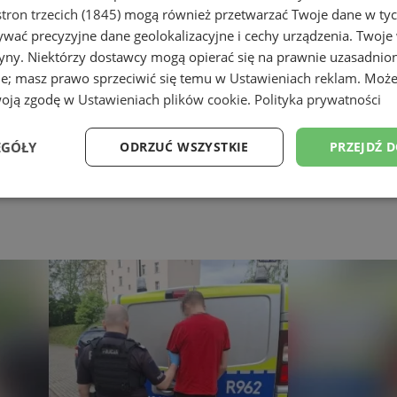
tron trzecich (1845)
mogą również przetwarzać Twoje dane w tych
wać precyzyjne dane geolokalizacyjne i cechy urządzenia. Twoje
tryny. Niektórzy dostawcy mogą opierać się na prawnie uzasadnio
ie; masz prawo sprzeciwić się temu w
Ustawieniach reklam
. Może
woją zgodę w
Ustawieniach plików cookie
.
Polityka prywatności
EGÓŁY
ODRZUĆ WSZYSTKIE
PRZEJDŹ 
Wydajność
Targetowanie
Funkcjonalność
Ni
ezbędne
Wydajność
Targetowanie
Funkcjonalność
Niesklasyfikow
ie umożliwiają korzystanie z podstawowych funkcji strony internetowej, takich jak log
Bez niezbędnych plików cookie nie można prawidłowo korzystać ze strony internetowe