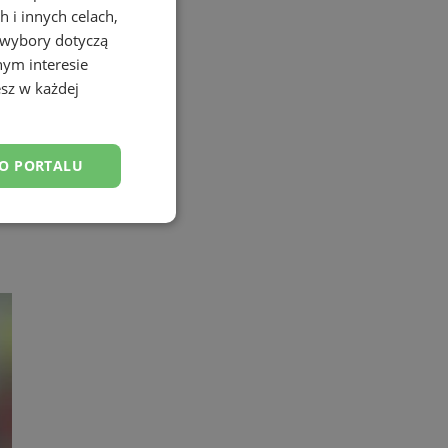
 i innych celach,
 wybory dotyczą
nym interesie
sz w każdej
DO PORTALU
esklasyfikowane
ane
owanie użytkownika i
j.