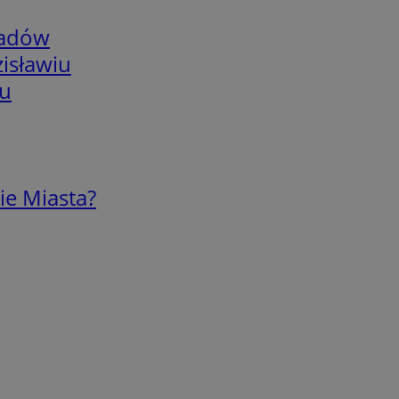
adów
isławiu
iu
ie Miasta?