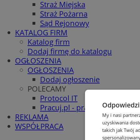
Straż Miejska
Straż Pożarna
Sąd Rejonowy
KATALOG FIRM
Katalog firm
Dodaj firmę do katalogu
OGŁOSZENIA
OGŁOSZENIA
Dodaj ogłoszenie
POLECAMY
Protocol IT
Odpowiedzia
Pracuj.pl - praca w Wodzisła
REKLAMA
My i nasi partne
uzyskiwania dost
WSPÓŁPRACA
takich jak Twój a
spersonalizowanyc