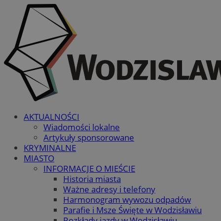
AKTUALNOŚCI
Wiadomości lokalne
Artykuły sponsorowane
KRYMINALNE
MIASTO
INFORMACJE O MIEŚCIE
Historia miasta
Ważne adresy i telefony
Harmonogram wywozu odpadów
Parafie i Msze Święte w Wodzisławiu
Rozkłady jazdy w Wodzisławiu