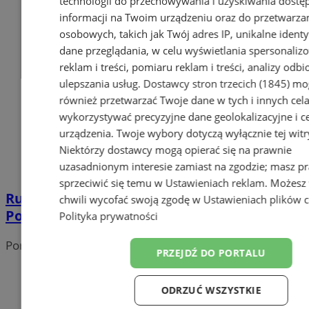
technologii do przechowywania i uzyskiwania dostę
informacji na Twoim urządzeniu oraz do przetwarza
osobowych, takich jak Twój adres IP, unikalne identyf
dane przeglądania, w celu wyświetlania spersonali
reklam i treści, pomiaru reklam i treści, analizy odb
ulepszania usług.
Dostawcy stron trzecich (1845)
mo
również przetwarzać Twoje dane w tych i innych cel
wykorzystywać precyzyjne dane geolokalizacyjne i c
urządzenia. Twoje wybory dotyczą wyłącznie tej witr
Niektórzy dostawcy mogą opierać się na prawnie
uzasadnionym interesie zamiast na zgodzie; masz p
sprzeciwić się temu w
Ustawieniach reklam
. Możesz
Rusza kolejny etap modernizacji dróg.
chwili wycofać swoją zgodę w
Ustawieniach plików 
Powstanie rondo na ulicy Rozwojowej
Polityka prywatności
Portal należy do sieci
PRZEJDŹ DO PORTALU
ODRZUĆ WSZYSTKIE