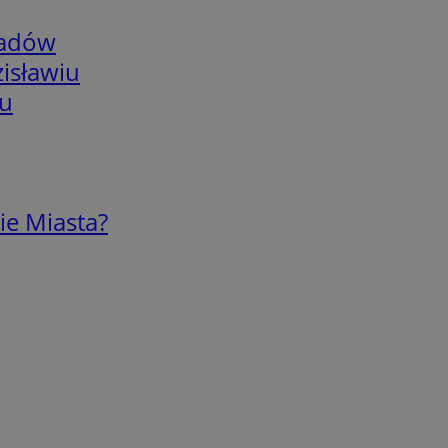
adów
isławiu
iu
ie Miasta?