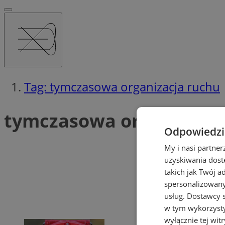
Tag: tymczasowa organizacja ruchu
tymczasowa organizacja 
Odpowiedzia
My i nasi partne
uzyskiwania dost
takich jak Twój a
spersonalizowanyc
usług.
Dostawcy s
w tym wykorzysty
wyłącznie tej wi