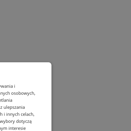
ywania i
danych osobowych,
etlania
az ulepszania
 i innych celach,
 wybory dotyczą
nym interesie