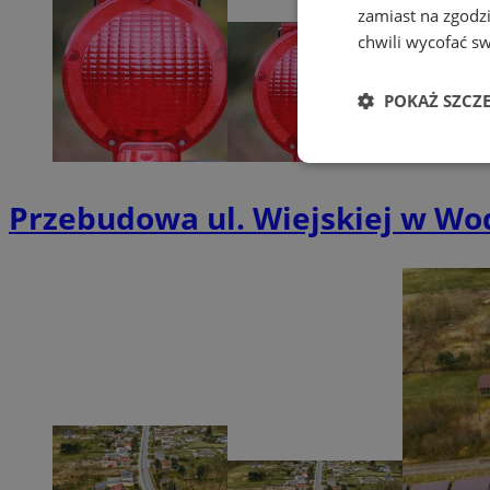
zamiast na zgodz
chwili wycofać s
POKAŻ SZCZ
Niezbędne
Przebudowa ul. Wiejskiej w Wod
Ni
Niezbędne pliki cook
zarządzanie kontem. 
Nazwa
QeSessID