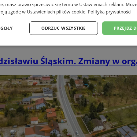
ie; masz prawo sprzeciwić się temu w
Ustawieniach reklam
. Może
woją zgodę w
Ustawieniach plików cookie
.
Polityka prywatności
EGÓŁY
ODRZUĆ WSZYSTKIE
PRZEJDŹ 
Wydajność
Targetowanie
Funkcjonalność
Ni
zisławiu Śląskim. Zmiany w org
ezbędne
Wydajność
Targetowanie
Funkcjonalność
Niesklasyfikow
ie umożliwiają korzystanie z podstawowych funkcji strony internetowej, takich jak log
Bez niezbędnych plików cookie nie można prawidłowo korzystać ze strony internetowe
Okres
Provider
/
Domena
Opis
przechowywania
wodzislaw.com.pl
1 rok
Ten plik cookie przechowuje id