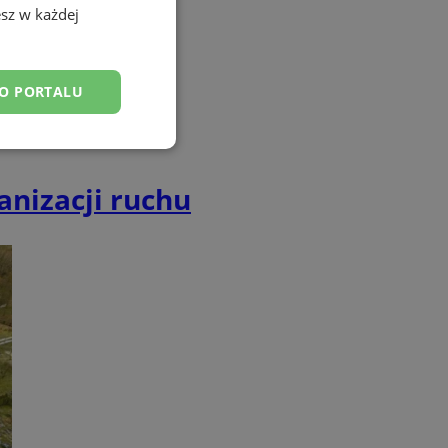
sz w każdej
DO PORTALU
esklasyfikowane
anizacji ruchu
ane
owanie użytkownika i
j.
entyfikator sesji.