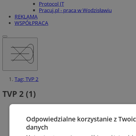
Protocol IT
Pracuj.pl - praca w Wodzisławiu
REKLAMA
WSPÓŁPRACA
Tag: TVP 2
TVP 2 (1)
Odpowiedzialne korzystanie z Twoi
danych