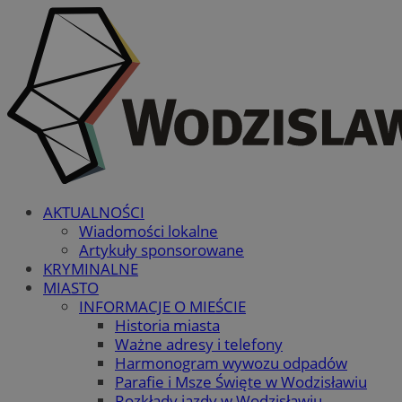
AKTUALNOŚCI
Wiadomości lokalne
Artykuły sponsorowane
KRYMINALNE
MIASTO
INFORMACJE O MIEŚCIE
Historia miasta
Ważne adresy i telefony
Harmonogram wywozu odpadów
Parafie i Msze Święte w Wodzisławiu
Rozkłady jazdy w Wodzisławiu