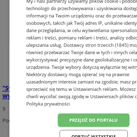
My i nasi partnerzy używamy plików cookie i podob
technologii do przechowywania i uzyskiwania dostę
informacji na Twoim urządzeniu oraz do przetwarza
osobowych, takich jak Twój adres IP, unikalne identyf
dane przeglądania, w celu wyświetlania spersonali
reklam i treści, pomiaru reklam i treści, analizy odb
ulepszania usług.
Dostawcy stron trzecich (1845)
mo
również przetwarzać Twoje dane w tych i innych cel
wykorzystywać precyzyjne dane geolokalizacyjne i c
urządzenia. Twoje wybory dotyczą wyłącznie tej witr
Niektórzy dostawcy mogą opierać się na prawnie
uzasadnionym interesie zamiast na zgodzie; masz p
"Sylwester z Dwójką" w Katowicach – kto
sprzeciwić się temu w
Ustawieniach reklam
. Możesz
wystąpi, utrudnienia w ruchu
chwili wycofać swoją zgodę w
Ustawieniach plików 
Polityka prywatności
9
Portal należy do sieci
PRZEJDŹ DO PORTALU
ODRZUĆ WSZYSTKIE