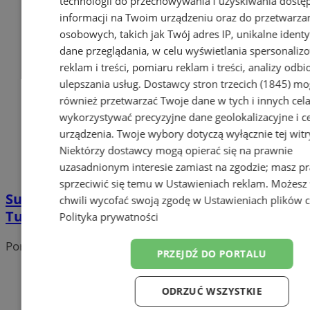
technologii do przechowywania i uzyskiwania dostę
informacji na Twoim urządzeniu oraz do przetwarza
osobowych, takich jak Twój adres IP, unikalne identyf
dane przeglądania, w celu wyświetlania spersonali
reklam i treści, pomiaru reklam i treści, analizy odb
ulepszania usług.
Dostawcy stron trzecich (1845)
mo
również przetwarzać Twoje dane w tych i innych cel
wykorzystywać precyzyjne dane geolokalizacyjne i c
urządzenia. Twoje wybory dotyczą wyłącznie tej witr
Niektórzy dostawcy mogą opierać się na prawnie
uzasadnionym interesie zamiast na zgodzie; masz p
sprzeciwić się temu w
Ustawieniach reklam
. Możesz
Sukces KTT Spin na Międzynarodowym
chwili wycofać swoją zgodę w
Ustawieniach plików 
Turnieju Tanecznym w Wiedniu
Polityka prywatności
Portal należy do sieci
PRZEJDŹ DO PORTALU
ODRZUĆ WSZYSTKIE