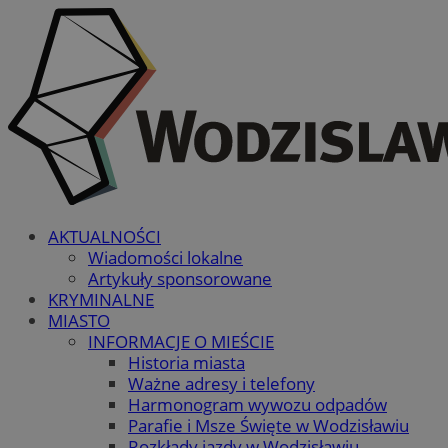
AKTUALNOŚCI
Wiadomości lokalne
Artykuły sponsorowane
KRYMINALNE
MIASTO
INFORMACJE O MIEŚCIE
Historia miasta
Ważne adresy i telefony
Harmonogram wywozu odpadów
Parafie i Msze Święte w Wodzisławiu
Rozkłady jazdy w Wodzisławiu