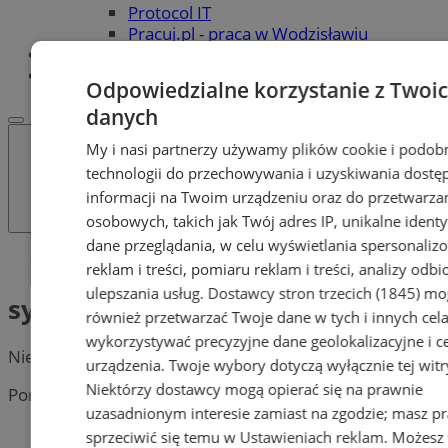
Protocol IT
Pracuj.pl - praca w Wodzisławiu
REKLAMA
WSPÓŁPRACA
Odpowiedzialne korzystanie z Twoi
danych
My i nasi partnerzy używamy plików cookie i podob
technologii do przechowywania i uzyskiwania dostę
informacji na Twoim urządzeniu oraz do przetwarza
osobowych, takich jak Twój adres IP, unikalne identyf
dane przeglądania, w celu wyświetlania spersonali
Tag: sytuacje kryzysowe
reklam i treści, pomiaru reklam i treści, analizy odb
ulepszania usług.
Dostawcy stron trzecich (1845)
mo
sytuacje kryzysowe
również przetwarzać Twoje dane w tych i innych cel
wykorzystywać precyzyjne dane geolokalizacyjne i c
Nie znaleziono postów.
urządzenia. Twoje wybory dotyczą wyłącznie tej witr
Niektórzy dostawcy mogą opierać się na prawnie
Portal należy do sieci
uzasadnionym interesie zamiast na zgodzie; masz p
sprzeciwić się temu w
Ustawieniach reklam
. Możesz