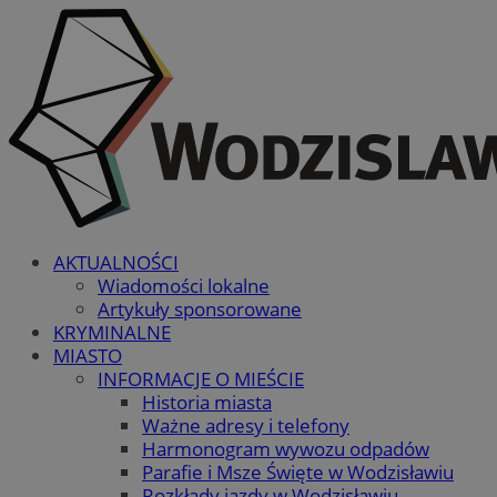
AKTUALNOŚCI
Wiadomości lokalne
Artykuły sponsorowane
KRYMINALNE
MIASTO
INFORMACJE O MIEŚCIE
Historia miasta
Ważne adresy i telefony
Harmonogram wywozu odpadów
Parafie i Msze Święte w Wodzisławiu
Rozkłady jazdy w Wodzisławiu