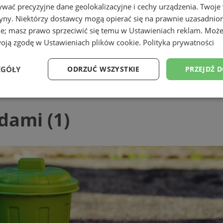
wać precyzyjne dane geolokalizacyjne i cechy urządzenia. Twoje
tryny. Niektórzy dostawcy mogą opierać się na prawnie uzasadnio
ie; masz prawo sprzeciwić się temu w
Ustawieniach reklam
. Może
woją zgodę w
Ustawieniach plików cookie
.
Polityka prywatności
EGÓŁY
ODRZUĆ WSZYSTKIE
PRZEJDŹ 
Wydajność
Targetowanie
Funkcjonalność
Ni
dami (1)
ezbędne
Wydajność
Targetowanie
Funkcjonalność
Niesklasyfikow
ie umożliwiają korzystanie z podstawowych funkcji strony internetowej, takich jak log
Bez niezbędnych plików cookie nie można prawidłowo korzystać ze strony internetowe
Okres
Provider
/
Domena
Opis
przechowywania