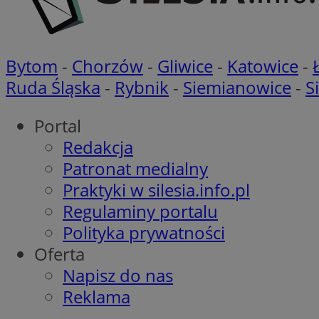
CookieScriptConse
Bytom
-
Chorzów
-
Gliwice
-
Katowice
-
Ruda Śląska
-
Rybnik
-
Siemianowice
-
S
VISITOR_PRIVACY_
Portal
Redakcja
Patronat medialny
Praktyki w silesia.info.pl
Regulaminy portalu
suid
Polityka prywatności
Oferta
Napisz do nas
Nazwa
Pro
Reklama
Nazwa
Nazwa
Do
Nazwa
ustat_bzgfew1atv22