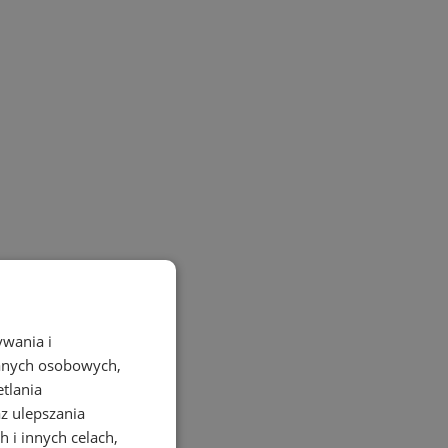
ywania i
danych osobowych,
etlania
az ulepszania
 i innych celach,