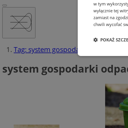
w tym wykorzysty
wyłącznie tej wi
zamiast na zgodz
chwili wycofać s
POKAŻ SZCZ
Tag: system gospodarki odpadami
Niezbędne
system gospodarki odpa
Ni
Niezbędne pliki cook
zarządzanie kontem. 
Nazwa