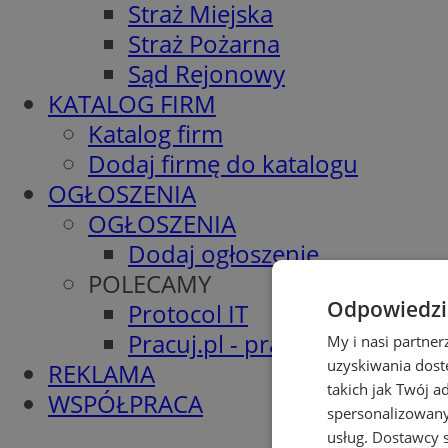
Straż Miejska
Straż Pożarna
Sąd Rejonowy
KATALOG FIRM
Katalog firm
Dodaj firmę do katalogu
OGŁOSZENIA
OGŁOSZENIA
Dodaj ogłoszenie
POLECAMY
Odpowiedzia
Protocol IT
Pracuj.pl - praca w Wodzisła
My i nasi partne
uzyskiwania dost
REKLAMA
takich jak Twój a
WSPÓŁPRACA
spersonalizowanyc
usług.
Dostawcy s