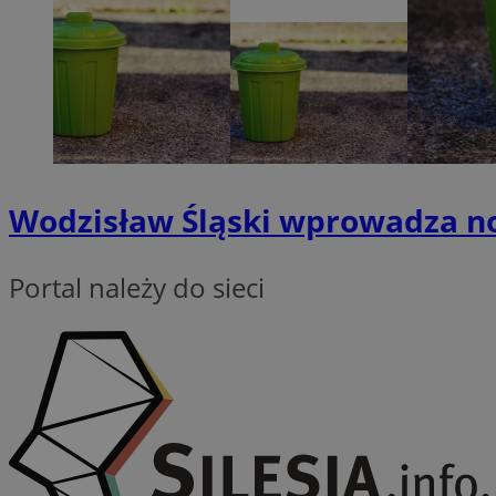
QeSessID
SessID
MvSessID
INGRESSCOOKIE
euds
Wodzisław Śląski wprowadza no
__cf_bm
Portal należy do sieci
li_gc
__Secure-ROLLOU