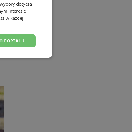
 wybory dotyczą
nym interesie
sz w każdej
DO PORTALU
esklasyfikowane
ane
owanie użytkownika i
j.