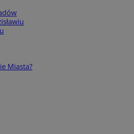
adów
isławiu
iu
ie Miasta?