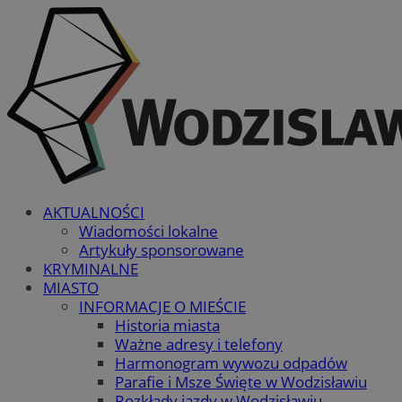
AKTUALNOŚCI
Wiadomości lokalne
Artykuły sponsorowane
KRYMINALNE
MIASTO
INFORMACJE O MIEŚCIE
Historia miasta
Ważne adresy i telefony
Harmonogram wywozu odpadów
Parafie i Msze Święte w Wodzisławiu
Rozkłady jazdy w Wodzisławiu