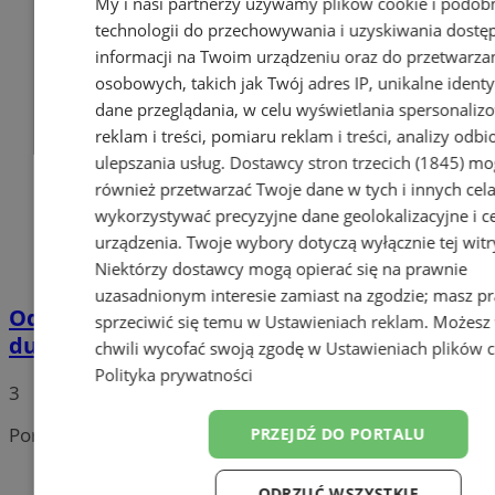
My i nasi partnerzy używamy plików cookie i podob
technologii do przechowywania i uzyskiwania dostę
informacji na Twoim urządzeniu oraz do przetwarza
osobowych, takich jak Twój adres IP, unikalne identyf
dane przeglądania, w celu wyświetlania spersonali
reklam i treści, pomiaru reklam i treści, analizy odb
ulepszania usług.
Dostawcy stron trzecich (1845)
mo
również przetwarzać Twoje dane w tych i innych cel
wykorzystywać precyzyjne dane geolokalizacyjne i c
urządzenia. Twoje wybory dotyczą wyłącznie tej witr
Niektórzy dostawcy mogą opierać się na prawnie
uzasadnionym interesie zamiast na zgodzie; masz p
Odkryj „Blask” w sztuce - wernisaż pełen
sprzeciwić się temu w
Ustawieniach reklam
. Możesz
duchowości i mistycyzmu!
chwili wycofać swoją zgodę w
Ustawieniach plików 
Polityka prywatności
3
Portal należy do sieci
PRZEJDŹ DO PORTALU
ODRZUĆ WSZYSTKIE