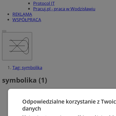
Protocol IT
Pracuj.pl - praca w Wodzisławiu
REKLAMA
WSPÓŁPRACA
Tag: symbolika
symbolika (1)
Odpowiedzialne korzystanie z Twoi
danych