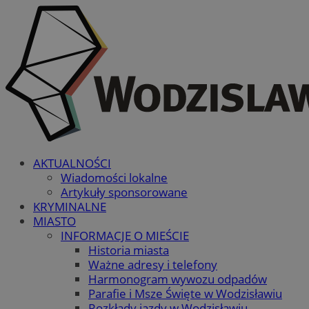
AKTUALNOŚCI
Wiadomości lokalne
Artykuły sponsorowane
KRYMINALNE
MIASTO
INFORMACJE O MIEŚCIE
Historia miasta
Ważne adresy i telefony
Harmonogram wywozu odpadów
Parafie i Msze Święte w Wodzisławiu
Rozkłady jazdy w Wodzisławiu