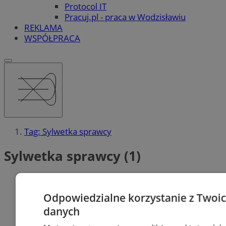
Protocol IT
Pracuj.pl - praca w Wodzisławiu
REKLAMA
WSPÓŁPRACA
Tag: Sylwetka sprawcy
Sylwetka sprawcy (1)
Odpowiedzialne korzystanie z Twoi
danych