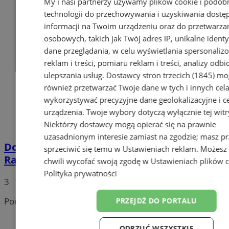
My i nasi partnerzy używamy plików cookie i podob
technologii do przechowywania i uzyskiwania dostę
informacji na Twoim urządzeniu oraz do przetwarza
osobowych, takich jak Twój adres IP, unikalne identyf
dane przeglądania, w celu wyświetlania spersonali
reklam i treści, pomiaru reklam i treści, analizy odb
ulepszania usług.
Dostawcy stron trzecich (1845)
mo
również przetwarzać Twoje dane w tych i innych cel
wykorzystywać precyzyjne dane geolokalizacyjne i c
urządzenia. Twoje wybory dotyczą wyłącznie tej witr
Niektórzy dostawcy mogą opierać się na prawnie
uzasadnionym interesie zamiast na zgodzie; masz p
Doszło do kradzieży pompy basenowej w
sprzeciwić się temu w
Ustawieniach reklam
. Możesz
Radlinie! Opublikowano sylwetkę sprawcy
chwili wycofać swoją zgodę w
Ustawieniach plików 
Polityka prywatności
3
Portal należy do sieci
PRZEJDŹ DO PORTALU
ODRZUĆ WSZYSTKIE