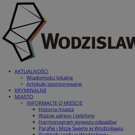
AKTUALNOŚCI
Wiadomości lokalne
Artykuły sponsorowane
KRYMINALNE
MIASTO
INFORMACJE O MIEŚCIE
Historia miasta
Ważne adresy i telefony
Harmonogram wywozu odpadów
Parafie i Msze Święte w Wodzisławiu
Rozkłady jazdy w Wodzisławiu