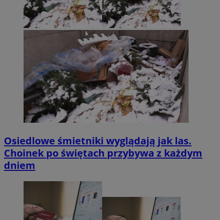
Osiedlowe śmietniki wyglądają jak las.
Choinek po świętach przybywa z każdym
dniem