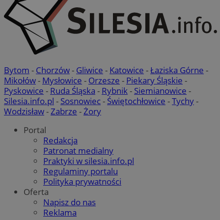
Bytom
-
Chorzów
-
Gliwice
-
Katowice
-
Łaziska Górne
-
Mikołów
-
Mysłowice
-
Orzesze
-
Piekary Śląskie
-
Pyskowice
-
Ruda Śląska
-
Rybnik
-
Siemianowice
-
Silesia.info.pl
-
Sosnowiec
-
Świętochłowice
-
Tychy
-
Wodzisław
-
Zabrze
-
Żory
Portal
Redakcja
Patronat medialny
Praktyki w silesia.info.pl
Regulaminy portalu
Polityka prywatności
Oferta
Napisz do nas
Reklama