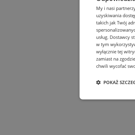
My i nasi partner
uzyskiwania dostę
takich jak Twój adr
spersonalizowanych
usług.
Dostawcy st
w tym wykorzystyw
wyłącznie tej witr
zamiast na zgodzi
chwili wycofać sw
POKAŻ SZCZE
Niezbędne