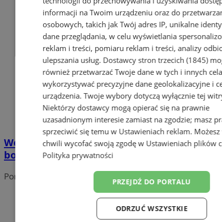
technologii do przechowywania i uzyskiwania dostę
informacji na Twoim urządzeniu oraz do przetwarza
osobowych, takich jak Twój adres IP, unikalne identyf
dane przeglądania, w celu wyświetlania spersonali
reklam i treści, pomiaru reklam i treści, analizy odb
ulepszania usług.
Dostawcy stron trzecich (1845)
mo
również przetwarzać Twoje dane w tych i innych cel
wykorzystywać precyzyjne dane geolokalizacyjne i c
urządzenia. Twoje wybory dotyczą wyłącznie tej witr
Niektórzy dostawcy mogą opierać się na prawnie
uzasadnionym interesie zamiast na zgodzie; masz p
sprzeciwić się temu w
Ustawieniach reklam
. Możesz
Wodzisławianie mogą składać wnioski o
chwili wycofać swoją zgodę w
Ustawieniach plików 
bon energetyczny!
Polityka prywatności
Portal należy do sieci
PRZEJDŹ DO PORTALU
ODRZUĆ WSZYSTKIE