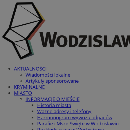
AKTUALNOŚCI
Wiadomości lokalne
Artykuły sponsorowane
KRYMINALNE
MIASTO
INFORMACJE O MIEŚCIE
Historia miasta
Ważne adresy i telefony
Harmonogram wywozu odpadów
Parafie i Msze Święte w Wodzisławiu
Rozkłady jazdy w Wodzisławiu