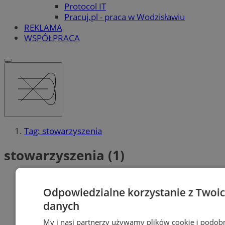
Protocol IT
Pracuj.pl - praca w Wodzisławiu
REKLAMA
WSPÓŁPRACA
Tag: stowarzyszenia
stowarzyszenia (1)
Odpowiedzialne korzystanie z Twoi
danych
My i nasi partnerzy używamy plików cookie i podob