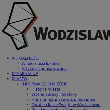
AKTUALNOŚCI
Wiadomości lokalne
Artykuły sponsorowane
KRYMINALNE
MIASTO
INFORMACJE O MIEŚCIE
Historia miasta
Ważne adresy i telefony
Harmonogram wywozu odpadów
Parafie i Msze Święte w Wodzisławiu
Rozkłady jazdy w Wodzisławiu