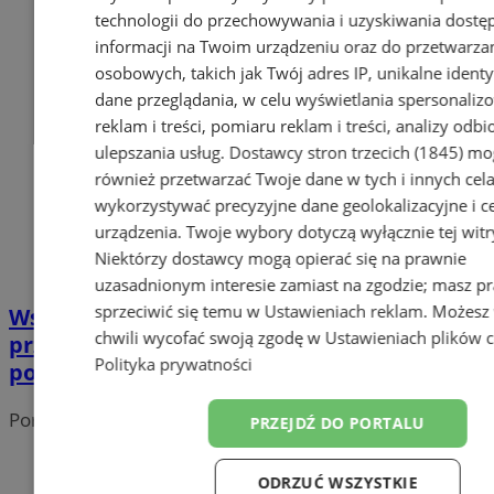
technologii do przechowywania i uzyskiwania dostę
informacji na Twoim urządzeniu oraz do przetwarza
osobowych, takich jak Twój adres IP, unikalne identyf
dane przeglądania, w celu wyświetlania spersonali
reklam i treści, pomiaru reklam i treści, analizy odb
ulepszania usług.
Dostawcy stron trzecich (1845)
mo
również przetwarzać Twoje dane w tych i innych cel
wykorzystywać precyzyjne dane geolokalizacyjne i c
urządzenia. Twoje wybory dotyczą wyłącznie tej witr
Niektórzy dostawcy mogą opierać się na prawnie
uzasadnionym interesie zamiast na zgodzie; masz p
sprzeciwić się temu w
Ustawieniach reklam
. Możesz
Wsparcie dla stowarzyszeń i
chwili wycofać swoją zgodę w
Ustawieniach plików 
przedsiębiorstw społecznych – praktyczne
Polityka prywatności
porady na spotkaniu
Portal należy do sieci
PRZEJDŹ DO PORTALU
ODRZUĆ WSZYSTKIE