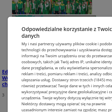
Odpowiedzialne korzystanie z Twoi
danych
My i nasi partnerzy używamy plików cookie i podob
technologii do przechowywania i uzyskiwania dostę
informacji na Twoim urządzeniu oraz do przetwarza
osobowych, takich jak Twój adres IP, unikalne identyf
dane przeglądania, w celu wyświetlania spersonali
Edukacja ekologiczna w plenerze:
reklam i treści, pomiaru reklam i treści, analizy odb
Wodzisław z nową ekopracownią pod
ulepszania usług.
Dostawcy stron trzecich (1845)
mo
chmurką
również przetwarzać Twoje dane w tych i innych cel
wykorzystywać precyzyjne dane geolokalizacyjne i c
3
urządzenia. Twoje wybory dotyczą wyłącznie tej witr
Niektórzy dostawcy mogą opierać się na prawnie
uzasadnionym interesie zamiast na zgodzie; masz p