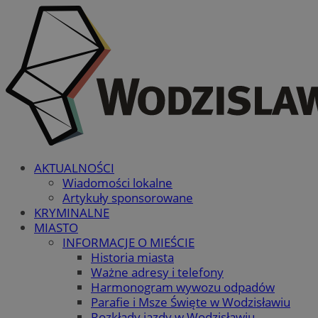
AKTUALNOŚCI
Wiadomości lokalne
Artykuły sponsorowane
KRYMINALNE
MIASTO
INFORMACJE O MIEŚCIE
Historia miasta
Ważne adresy i telefony
Harmonogram wywozu odpadów
Parafie i Msze Święte w Wodzisławiu
Rozkłady jazdy w Wodzisławiu