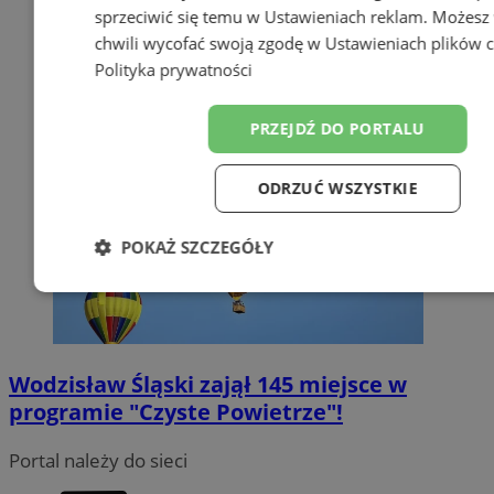
sprzeciwić się temu w
Ustawieniach reklam
. Możesz
chwili wycofać swoją zgodę w
Ustawieniach plików 
Polityka prywatności
PRZEJDŹ DO PORTALU
ODRZUĆ WSZYSTKIE
POKAŻ SZCZEGÓŁY
Niezbędne
Wydajność
Target
Wodzisław Śląski zajął 145 miejsce w
Funkcjonalność
Niesklasyfiko
programie "Czyste Powietrze"!
Portal należy do sieci