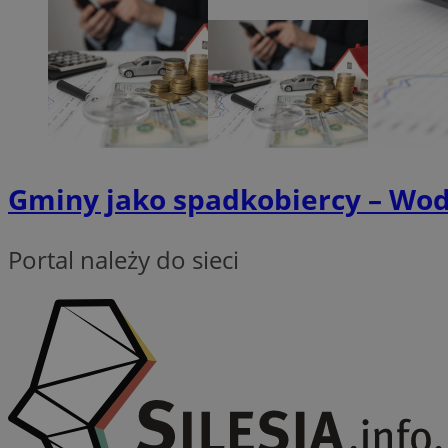
QeSessID
SessID
MvSessID
INGRESSCOOKIE
euds
Gminy jako spadkobiercy – Wod
__cf_bm
Portal należy do sieci
li_gc
__Secure-ROLLOU