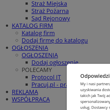
Straż Miejska
Straż Pożarna
Sąd Rejonowy
KATALOG FIRM
Katalog firm
Dodaj firmę do katalogu
OGŁOSZENIA
OGŁOSZENIA
Dodaj ogłoszenie
POLECAMY
Odpowiedzia
Protocol IT
Pracuj.pl - praca w Wodzisła
My i nasi partne
uzyskiwania dost
REKLAMA
takich jak Twój a
WSPÓŁPRACA
spersonalizowanyc
usług.
Dostawcy s