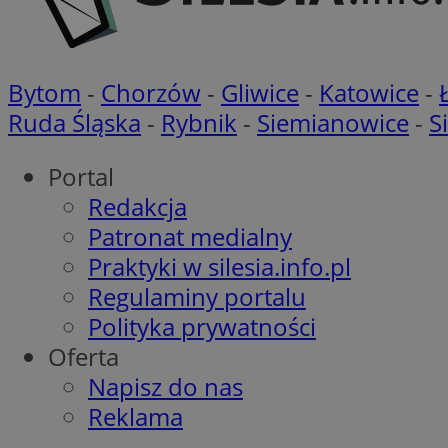
CookieScriptConse
Bytom
-
Chorzów
-
Gliwice
-
Katowice
-
Ruda Śląska
-
Rybnik
-
Siemianowice
-
S
VISITOR_PRIVACY_
Portal
Redakcja
Patronat medialny
Praktyki w silesia.info.pl
Regulaminy portalu
suid
Polityka prywatności
Oferta
Napisz do nas
Nazwa
Pro
Reklama
Nazwa
Nazwa
Do
Nazwa
ustat_bzgfew1atv22