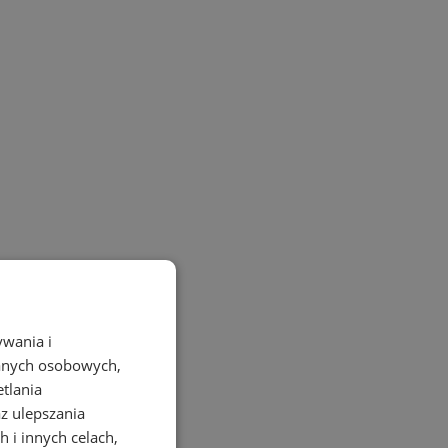
ywania i
danych osobowych,
etlania
az ulepszania
 i innych celach,