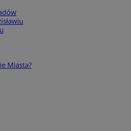
adów
isławiu
iu
ie Miasta?