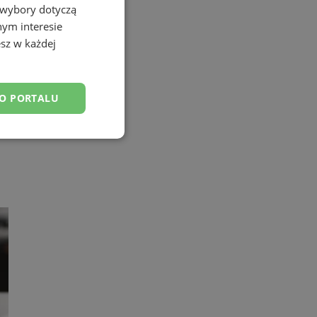
 wybory dotyczą
nym interesie
sz w każdej
DO PORTALU
esklasyfikowane
ane
owanie użytkownika i
j.