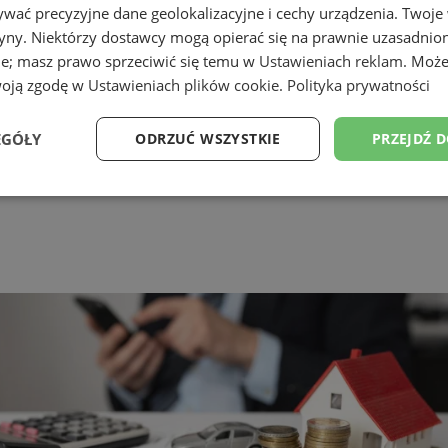
wać precyzyjne dane geolokalizacyjne i cechy urządzenia. Twoje
tryny. Niektórzy dostawcy mogą opierać się na prawnie uzasadnio
ie; masz prawo sprzeciwić się temu w
Ustawieniach reklam
. Może
woją zgodę w
Ustawieniach plików cookie
.
Polityka prywatności
EGÓŁY
ODRZUĆ WSZYSTKIE
PRZEJDŹ 
Wydajność
Targetowanie
Funkcjonalność
Ni
ezbędne
Wydajność
Targetowanie
Funkcjonalność
Niesklasyfikow
ie umożliwiają korzystanie z podstawowych funkcji strony internetowej, takich jak log
Bez niezbędnych plików cookie nie można prawidłowo korzystać ze strony internetowe
Okres
Provider
/
Domena
Opis
przechowywania