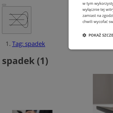
w tym wykorzysty
wyłącznie tej wi
zamiast na zgodz
chwili wycofać s
POKAŻ SZCZ
Tag: spadek
Niezbędne
spadek (1)
Ni
Niezbędne pliki cook
zarządzanie kontem. 
Nazwa