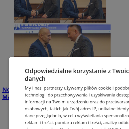
Odpowiedzialne korzystanie z Twoi
danych
My i nasi partnerzy używamy plików cookie i podob
Nowy radny w Wodzisławiu Śląskim.
technologii do przechowywania i uzyskiwania dostę
Mariusz Cios złożył ślubowanie
informacji na Twoim urządzeniu oraz do przetwarza
osobowych, takich jak Twój adres IP, unikalne identyf
dane przeglądania, w celu wyświetlania spersonali
reklam i treści, pomiaru reklam i treści, analizy odb