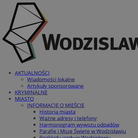
AKTUALNOŚCI
Wiadomości lokalne
Artykuły sponsorowane
KRYMINALNE
MIASTO
INFORMACJE O MIEŚCIE
Historia miasta
Ważne adresy i telefony
Harmonogram wywozu odpadów
Parafie i Msze Święte w Wodzisławiu
Rozkłady jazdy w Wodzisławiu