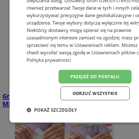
ulepszania usług.
Dostawcy stron trzecich (1845)
mo
również przetwarzać Twoje dane w tych i innych cel
wykorzystywać precyzyjne dane geolokalizacyjne i c
urządzenia. Twoje wybory dotyczą wyłącznie tej witr
Niektórzy dostawcy mogą opierać się na prawnie
uzasadnionym interesie zamiast na zgodzie; masz p
sprzeciwić się temu w
Ustawieniach reklam
. Możesz
chwili wycofać swoją zgodę w
Ustawieniach plików 
Polityka prywatności
PRZEJDŹ DO PORTALU
ODRZUĆ WSZYSTKIE
Grudniowe posiedzenia komisji Rady
Miejskiej. Sprawdź terminy obrad
POKAŻ SZCZEGÓŁY
Niezbędne
Wydajność
Target