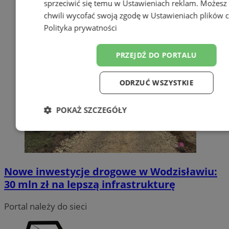
sprzeciwić się temu w
Ustawieniach reklam
. Możesz
chwili wycofać swoją zgodę w
Ustawieniach plików 
Polityka prywatności
PRZEJDŹ DO PORTALU
ODRZUĆ WSZYSTKIE
POKAŻ SZCZEGÓŁY
Niezbędne
Wydajność
Target
Nowe inwestycje drogowe w Wodzisławiu:
Funkcjonalność
Niesklasyfiko
30 mln zł na lepszą infrastrukturę
Portal należy do sieci