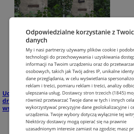
Odpowiedzialne korzystanie z Twoi
danych
My i nasi partnerzy używamy plików cookie i podob
technologii do przechowywania i uzyskiwania dostę
informacji na Twoim urządzeniu oraz do przetwarza
osobowych, takich jak Twój adres IP, unikalne identyf
dane przeglądania, w celu wyświetlania spersonali
reklam i treści, pomiaru reklam i treści, analizy odb
Uchwała intencyjna w sprawie inwestycji
ulepszania usług.
Dostawcy stron trzecich (1845)
mo
drogowych: Wodzisław Śląski
również przetwarzać Twoje dane w tych i innych cel
wykorzystywać precyzyjne dane geolokalizacyjne i c
współfinansuje remonty
urządzenia. Twoje wybory dotyczą wyłącznie tej witr
Niektórzy dostawcy mogą opierać się na prawnie
uzasadnionym interesie zamiast na zgodzie; masz p