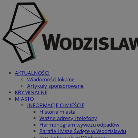
AKTUALNOŚCI
Wiadomości lokalne
Artykuły sponsorowane
KRYMINALNE
MIASTO
INFORMACJE O MIEŚCIE
Historia miasta
Ważne adresy i telefony
Harmonogram wywozu odpadów
Parafie i Msze Święte w Wodzisławiu
Rozkłady jazdy w Wodzisławiu