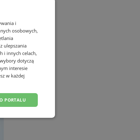
ywania i
danych osobowych,
etlania
az ulepszania
 i innych celach,
 wybory dotyczą
nym interesie
sz w każdej
DO PORTALU
esklasyfikowane