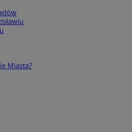
adów
isławiu
iu
ie Miasta?