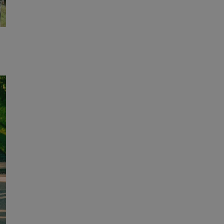
e ważnych raportów
ryny internetowej.
y gościa na
nych celów
ądzania
ych funkcji oraz
a dostępu
alnych wersji
gle. Jest
znacza, że może być
ctwem bezpiecznych
 tym samym
nych danych.
rzez usługę Cookie-
preferencji
 na pliki cookie.
ookie Cookie-
nformacje o zgodzie
ncjach dotyczących
ia z witryny.
olityki prywatności
ich przestrzeganie
temu użytkownik nie
woich preferencji,
 z regulacjami