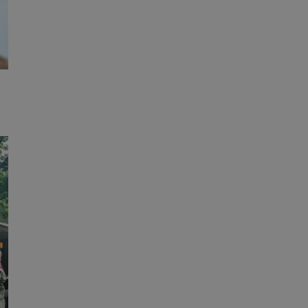
ane
owanie użytkownika i
j.
entyfikator sesji.
entyfikator sesji.
entyfikator sesji.
erów obsługuje
ekście
lu optymalizacji
 do przechowywania
niu do usług
e, czy użytkownik
enia lub reklamy.
niania ludzi i
trony internetowej,