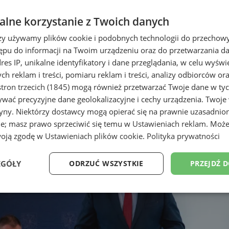
lne korzystanie z Twoich danych
rzy używamy plików cookie i podobnych technologii do przechow
ępu do informacji na Twoim urządzeniu oraz do przetwarzania 
dres IP, unikalne identyfikatory i dane przeglądania, w celu wyświ
h reklam i treści, pomiaru reklam i treści, analizy odbiorców or
tron trzecich (1845)
mogą również przetwarzać Twoje dane w tych
etnił Dni Św. Cecylii
wać precyzyjne dane geolokalizacyjne i cechy urządzenia. Twoje
tryny. Niektórzy dostawcy mogą opierać się na prawnie uzasadnio
ie; masz prawo sprzeciwić się temu w
Ustawieniach reklam
. Może
woją zgodę w
Ustawieniach plików cookie
.
Polityka prywatności
EGÓŁY
ODRZUĆ WSZYSTKIE
PRZEJDŹ 
Wydajność
Targetowanie
Funkcjonalność
Ni