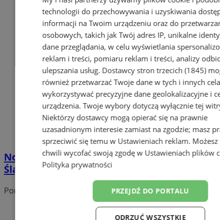
technologii do przechowywania i uzyskiwania dostę
informacji na Twoim urządzeniu oraz do przetwarza
osobowych, takich jak Twój adres IP, unikalne identyf
dane przeglądania, w celu wyświetlania spersonali
reklam i treści, pomiaru reklam i treści, analizy odb
ulepszania usług.
Dostawcy stron trzecich (1845)
mo
również przetwarzać Twoje dane w tych i innych cel
wykorzystywać precyzyjne dane geolokalizacyjne i c
urządzenia. Twoje wybory dotyczą wyłącznie tej witr
Niektórzy dostawcy mogą opierać się na prawnie
uzasadnionym interesie zamiast na zgodzie; masz p
sprzeciwić się temu w
Ustawieniach reklam
. Możesz
chwili wycofać swoją zgodę w
Ustawieniach plików 
Nowa inwestycja drogowa w Wodzisławiu
Polityka prywatności
Śląskim – co zmieni remont ulicy Mendego?
Portal należy do sieci
PRZEJDŹ DO PORTALU
ODRZUĆ WSZYSTKIE