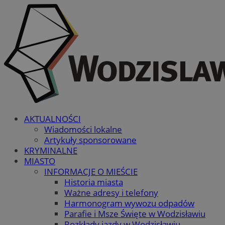
AKTUALNOŚCI
Wiadomości lokalne
Artykuły sponsorowane
KRYMINALNE
MIASTO
INFORMACJE O MIEŚCIE
Historia miasta
Ważne adresy i telefony
Harmonogram wywozu odpadów
Parafie i Msze Święte w Wodzisławiu
Rozkłady jazdy w Wodzisławiu