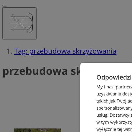
Tag: przebudowa skrzyżowania
przebudowa skrzyżowani
Odpowiedzia
My i nasi partne
uzyskiwania dost
takich jak Twój a
spersonalizowanyc
usług.
Dostawcy s
w tym wykorzysty
wyłącznie tej wi