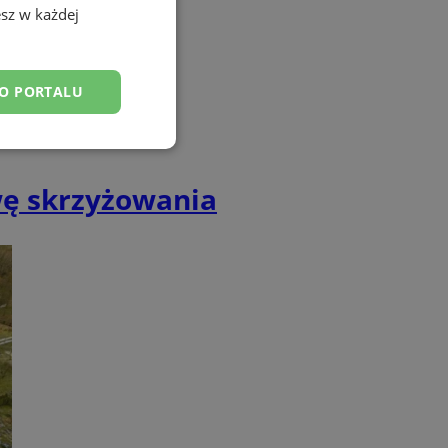
sz w każdej
DO PORTALU
esklasyfikowane
wę skrzyżowania
ane
owanie użytkownika i
j.
entyfikator sesji.