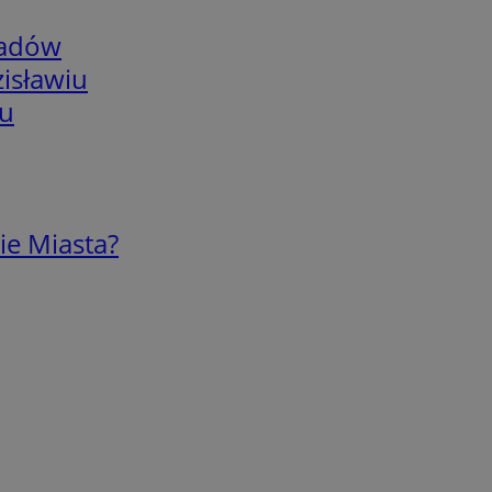
adów
isławiu
iu
ie Miasta?