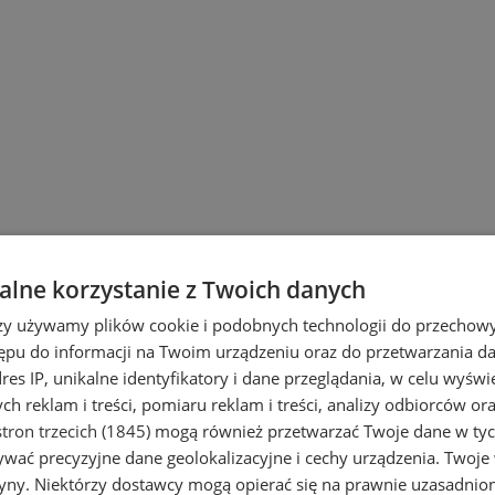
a (3)
lne korzystanie z Twoich danych
rzy używamy plików cookie i podobnych technologii do przechow
ępu do informacji na Twoim urządzeniu oraz do przetwarzania 
dres IP, unikalne identyfikatory i dane przeglądania, w celu wyświ
h reklam i treści, pomiaru reklam i treści, analizy odbiorców or
tron trzecich (1845)
mogą również przetwarzać Twoje dane w tych
wać precyzyjne dane geolokalizacyjne i cechy urządzenia. Twoje
tryny. Niektórzy dostawcy mogą opierać się na prawnie uzasadnio