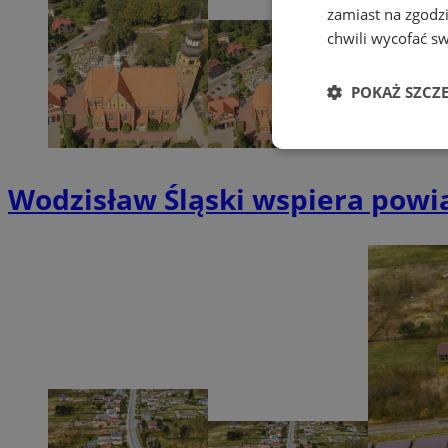
zamiast na zgodz
chwili wycofać s
POKAŻ SZCZ
Niezbędne
Wodzisław Śląski wspiera powi
Ni
Niezbędne pliki cook
zarządzanie kontem. 
Nazwa
QeSessID