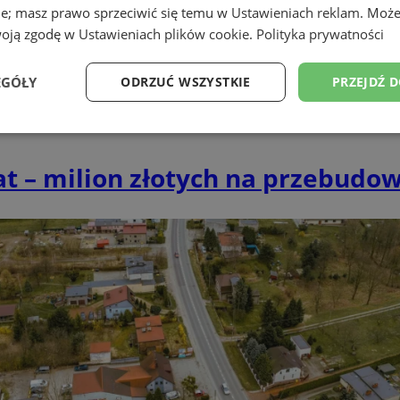
ie; masz prawo sprzeciwić się temu w
Ustawieniach reklam
. Może
woją zgodę w
Ustawieniach plików cookie
.
Polityka prywatności
EGÓŁY
ODRZUĆ WSZYSTKIE
PRZEJDŹ 
Wydajność
Targetowanie
Funkcjonalność
Ni
at – milion złotych na przebudo
ezbędne
Wydajność
Targetowanie
Funkcjonalność
Niesklasyfikow
ie umożliwiają korzystanie z podstawowych funkcji strony internetowej, takich jak log
Bez niezbędnych plików cookie nie można prawidłowo korzystać ze strony internetowe
Okres
Provider
/
Domena
Opis
przechowywania
wodzislaw.com.pl
1 rok
Ten plik cookie przechowuje id