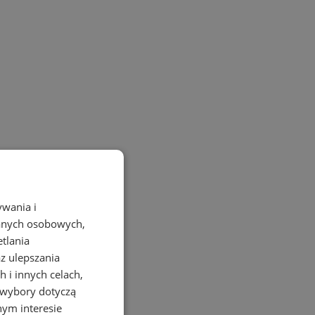
ywania i
danych osobowych,
etlania
az ulepszania
 i innych celach,
 wybory dotyczą
nym interesie