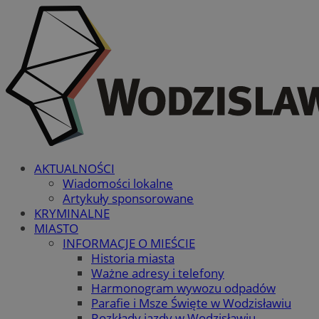
AKTUALNOŚCI
Wiadomości lokalne
Artykuły sponsorowane
KRYMINALNE
MIASTO
INFORMACJE O MIEŚCIE
Historia miasta
Ważne adresy i telefony
Harmonogram wywozu odpadów
Parafie i Msze Święte w Wodzisławiu
Rozkłady jazdy w Wodzisławiu