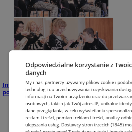
Odpowiedzialne korzystanie z Twoi
danych
My i nasi partnerzy używamy plików cookie i podob
IntegrujeMY - Ogrody Talentów” – Twórcze
technologii do przechowywania i uzyskiwania dostę
podsumowanie projektu w Wodzisławiu
informacji na Twoim urządzeniu oraz do przetwarza
osobowych, takich jak Twój adres IP, unikalne identyf
dane przeglądania, w celu wyświetlania spersonali
reklam i treści, pomiaru reklam i treści, analizy odb
ulepszania usług.
Dostawcy stron trzecich (1845)
mo
również przetwarzać Twoje dane w tych i innych cel