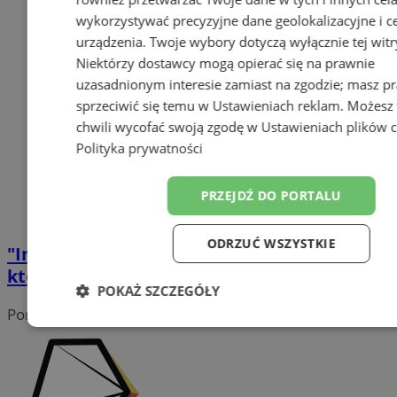
wykorzystywać precyzyjne dane geolokalizacyjne i c
urządzenia. Twoje wybory dotyczą wyłącznie tej witr
Niektórzy dostawcy mogą opierać się na prawnie
uzasadnionym interesie zamiast na zgodzie; masz p
sprzeciwić się temu w
Ustawieniach reklam
. Możesz
chwili wycofać swoją zgodę w
Ustawieniach plików 
Polityka prywatności
PRZEJDŹ DO PORTALU
ODRZUĆ WSZYSTKIE
"IntegrujeMY - Ogrody Talentów": Projekt,
który łączy pokolenia w Wodzisławiu
POKAŻ SZCZEGÓŁY
Portal należy do sieci
Niezbędne
Wydajność
Target