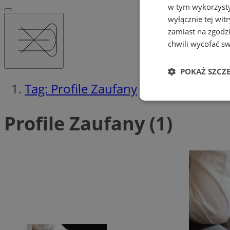
w tym wykorzysty
wyłącznie tej wi
zamiast na zgodz
chwili wycofać s
POKAŻ SZCZ
Tag: Profile Zaufany
Niezbędne
Profile Zaufany (1)
Ni
Niezbędne pliki cook
zarządzanie kontem. 
Nazwa