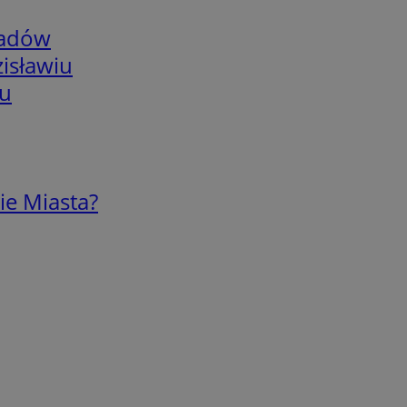
adów
isławiu
iu
ie Miasta?