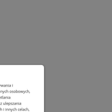
ywania i
danych osobowych,
etlania
az ulepszania
 i innych celach,