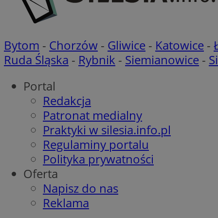
CookieScriptConse
Bytom
-
Chorzów
-
Gliwice
-
Katowice
-
Ruda Śląska
-
Rybnik
-
Siemianowice
-
S
VISITOR_PRIVACY_
Portal
Redakcja
Patronat medialny
Praktyki w silesia.info.pl
Regulaminy portalu
suid
Polityka prywatności
Oferta
Napisz do nas
Nazwa
Pro
Reklama
Nazwa
Nazwa
Do
Nazwa
ustat_bzgfew1atv22