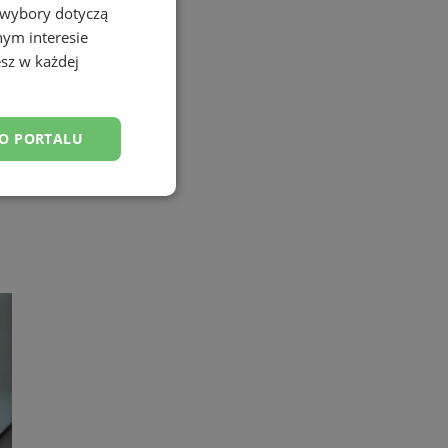
 wybory dotyczą
nym interesie
sz w każdej
DO PORTALU
esklasyfikowane
ane
owanie użytkownika i
j.