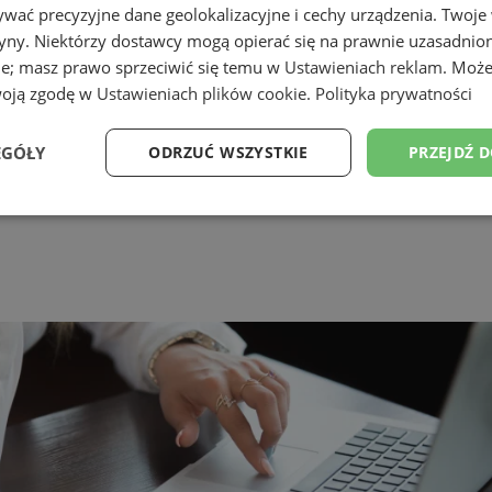
wać precyzyjne dane geolokalizacyjne i cechy urządzenia. Twoje
tryny. Niektórzy dostawcy mogą opierać się na prawnie uzasadnio
ie; masz prawo sprzeciwić się temu w
Ustawieniach reklam
. Może
woją zgodę w
Ustawieniach plików cookie
.
Polityka prywatności
EGÓŁY
ODRZUĆ WSZYSTKIE
PRZEJDŹ 
Wydajność
Targetowanie
Funkcjonalność
Ni
ezbędne
Wydajność
Targetowanie
Funkcjonalność
Niesklasyfikow
ie umożliwiają korzystanie z podstawowych funkcji strony internetowej, takich jak log
Bez niezbędnych plików cookie nie można prawidłowo korzystać ze strony internetowe
Okres
Provider
/
Domena
Opis
przechowywania