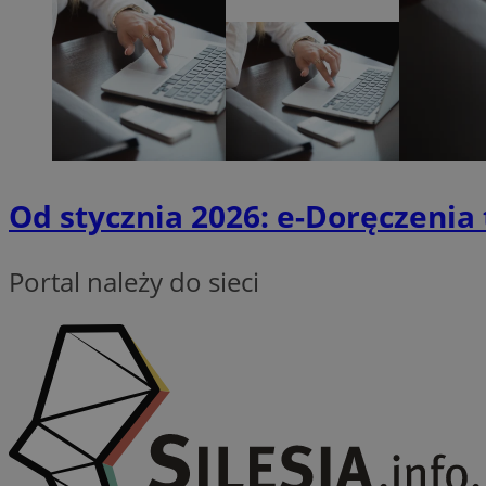
QeSessID
SessID
MvSessID
INGRESSCOOKIE
euds
Od stycznia 2026: e-Doręczeni
__cf_bm
Portal należy do sieci
li_gc
__Secure-ROLLOU