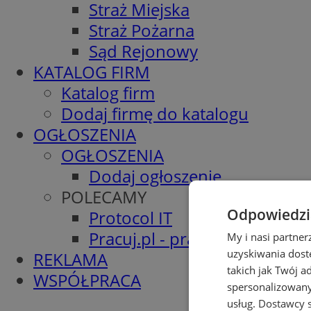
Straż Miejska
Straż Pożarna
Sąd Rejonowy
KATALOG FIRM
Katalog firm
Dodaj firmę do katalogu
OGŁOSZENIA
OGŁOSZENIA
Dodaj ogłoszenie
POLECAMY
Odpowiedzia
Protocol IT
Pracuj.pl - praca w Wodzisła
My i nasi partne
uzyskiwania dost
REKLAMA
takich jak Twój a
WSPÓŁPRACA
spersonalizowanyc
usług.
Dostawcy s