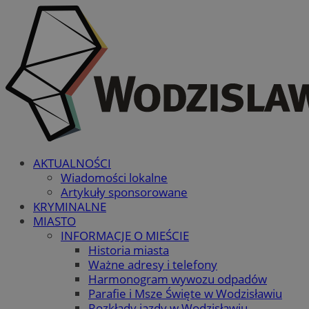
AKTUALNOŚCI
Wiadomości lokalne
Artykuły sponsorowane
KRYMINALNE
MIASTO
INFORMACJE O MIEŚCIE
Historia miasta
Ważne adresy i telefony
Harmonogram wywozu odpadów
Parafie i Msze Święte w Wodzisławiu
Rozkłady jazdy w Wodzisławiu