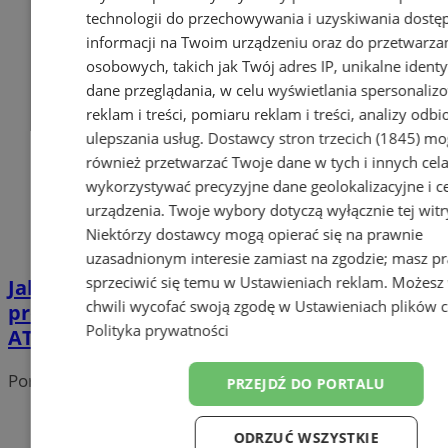
technologii do przechowywania i uzyskiwania dostę
informacji na Twoim urządzeniu oraz do przetwarza
osobowych, takich jak Twój adres IP, unikalne identyf
dane przeglądania, w celu wyświetlania spersonali
reklam i treści, pomiaru reklam i treści, analizy odb
ulepszania usług.
Dostawcy stron trzecich (1845)
mo
również przetwarzać Twoje dane w tych i innych cel
wykorzystywać precyzyjne dane geolokalizacyjne i c
urządzenia. Twoje wybory dotyczą wyłącznie tej witr
Niektórzy dostawcy mogą opierać się na prawnie
uzasadnionym interesie zamiast na zgodzie; masz p
sprzeciwić się temu w
Ustawieniach reklam
. Możesz
Jak dobrać właściwe dodatki paszowe na
chwili wycofać swoją zgodę w
Ustawieniach plików 
problemy metaboliczne: przewodnik
Polityka prywatności
ATL AGRO
Portal należy do sieci
PRZEJDŹ DO PORTALU
ODRZUĆ WSZYSTKIE