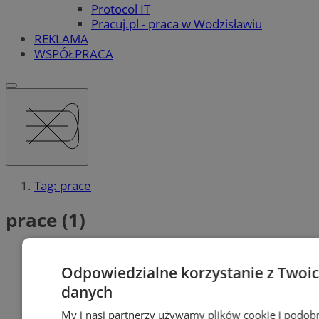
Protocol IT
Pracuj.pl - praca w Wodzisławiu
REKLAMA
WSPÓŁPRACA
Tag: prace
prace (1)
Odpowiedzialne korzystanie z Twoi
danych
My i nasi partnerzy używamy plików cookie i podob