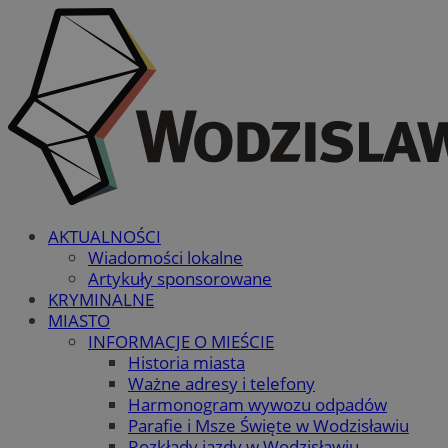
AKTUALNOŚCI
Wiadomości lokalne
Artykuły sponsorowane
KRYMINALNE
MIASTO
INFORMACJE O MIEŚCIE
Historia miasta
Ważne adresy i telefony
Harmonogram wywozu odpadów
Parafie i Msze Święte w Wodzisławiu
Rozkłady jazdy w Wodzisławiu