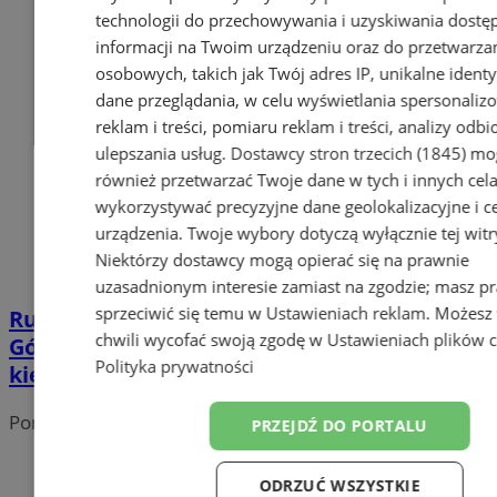
technologii do przechowywania i uzyskiwania dostę
informacji na Twoim urządzeniu oraz do przetwarza
osobowych, takich jak Twój adres IP, unikalne identyf
dane przeglądania, w celu wyświetlania spersonali
reklam i treści, pomiaru reklam i treści, analizy odb
ulepszania usług.
Dostawcy stron trzecich (1845)
mo
również przetwarzać Twoje dane w tych i innych cel
wykorzystywać precyzyjne dane geolokalizacyjne i c
urządzenia. Twoje wybory dotyczą wyłącznie tej witr
Niektórzy dostawcy mogą opierać się na prawnie
uzasadnionym interesie zamiast na zgodzie; masz p
sprzeciwić się temu w
Ustawieniach reklam
. Możesz
Rusza przebudowa skrzyżowania ul.
chwili wycofać swoją zgodę w
Ustawieniach plików 
Górniczej z Pszowską – utrudnienia dla
Polityka prywatności
kierowców
Portal należy do sieci
PRZEJDŹ DO PORTALU
ODRZUĆ WSZYSTKIE