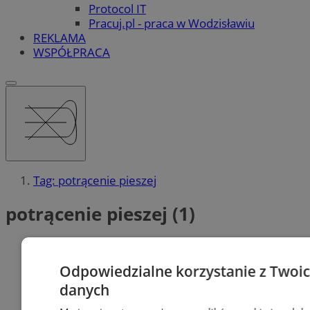
Protocol IT
Pracuj.pl - praca w Wodzisławiu
REKLAMA
WSPÓŁPRACA
Tag: potrącenie pieszej
potrącenie pieszej (1)
Odpowiedzialne korzystanie z Twoi
danych