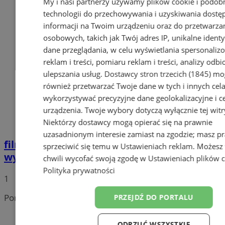
My i nasi partnerzy używamy plików cookie i podob
technologii do przechowywania i uzyskiwania dostę
informacji na Twoim urządzeniu oraz do przetwarza
osobowych, takich jak Twój adres IP, unikalne identyf
dane przeglądania, w celu wyświetlania spersonali
reklam i treści, pomiaru reklam i treści, analizy odb
ulepszania usług.
Dostawcy stron trzecich (1845)
mo
również przetwarzać Twoje dane w tych i innych cel
wykorzystywać precyzyjne dane geolokalizacyjne i c
urządzenia. Twoje wybory dotyczą wyłącznie tej witr
Niektórzy dostawcy mogą opierać się na prawnie
uzasadnionym interesie zamiast na zgodzie; masz p
film
Potrącił seniorkę i uciekł z miejsca
sprzeciwić się temu w
Ustawieniach reklam
. Możesz
wypadku. 20-latek trafił do aresztu
chwili wycofać swoją zgodę w
Ustawieniach plików 
Polityka prywatności
1
Portal należy do sieci
PRZEJDŹ DO PORTALU
ODRZUĆ WSZYSTKIE