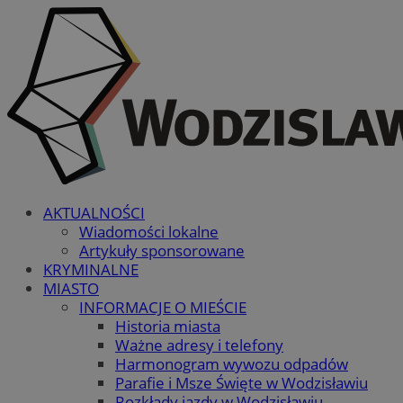
AKTUALNOŚCI
Wiadomości lokalne
Artykuły sponsorowane
KRYMINALNE
MIASTO
INFORMACJE O MIEŚCIE
Historia miasta
Ważne adresy i telefony
Harmonogram wywozu odpadów
Parafie i Msze Święte w Wodzisławiu
Rozkłady jazdy w Wodzisławiu