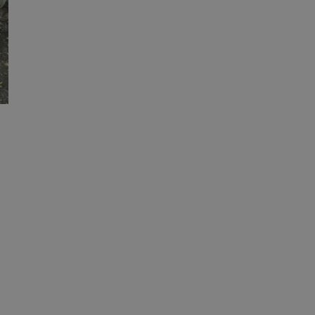
entyfikator sesji.
entyfikator sesji.
entyfikator sesji.
erów obsługuje
ekście
lu optymalizacji
 do przechowywania
niu do usług
e, czy użytkownik
enia lub reklamy.
niania ludzi i
trony internetowej,
e ważnych raportów
ryny internetowej.
y gościa na
nych celów
ądzania
ych funkcji oraz
a dostępu
alnych wersji
gle. Jest