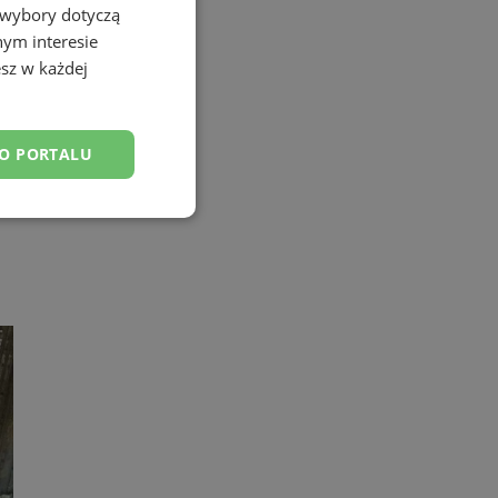
 wybory dotyczą
nym interesie
sz w każdej
DO PORTALU
esklasyfikowane
ane
owanie użytkownika i
j.