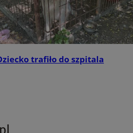
wodzislaw.com.pl
1 rok
Ten plik cookie przechowuje id
wodzislaw.com.pl
1 rok
Ten plik cookie przechowuje id
wodzislaw.com.pl
1 rok
Ten plik cookie przechowuje id
Sesja
Rejestruje, który klaster serw
NGINX Inc.
gościa. Jest to używane w kont
bh.contextweb.com
równoważenia obciążenia w ce
doświadczenia użytkownika.
.rfihub.com
Sesja
Ten plik cookie jest używany
ziecko trafiło do szpitala
zgody użytkownika w odniesie
śledzenia. Zazwyczaj rejestruj
zdecydował się na usługi śledz
29 minut 55
Ten plik cookie służy do rozróż
Cloudflare Inc.
sekund
botów. Jest to korzystne dla s
.temu.com
ponieważ umożliwia tworzeni
na temat korzystania z jej wit
Google Privacy Policy
5 miesięcy 4
Służy do przechowywania zgod
LinkedIn
tygodnie
używanie plików cookie do in
Corporation
.linkedin.com
T_TOKEN
.youtube.com
5 miesięcy 4
używane przez Google do zarz
tygodnie
wdrażaniem i testowaniem now
usług. Służy do kontrolowani
użytkowników do eksperyment
funkcji w różnych usługach Goo