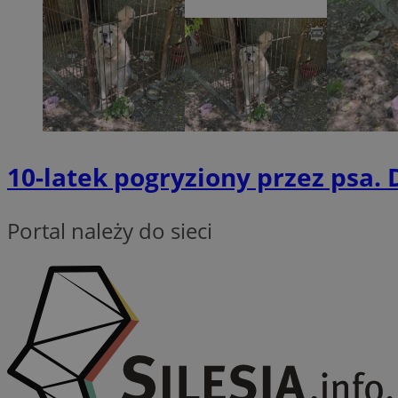
QeSessID
SessID
MvSessID
INGRESSCOOKIE
euds
10-latek pogryziony przez psa. D
__cf_bm
Portal należy do sieci
li_gc
__Secure-ROLLOU