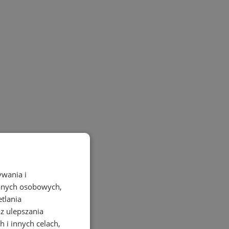
ywania i
danych osobowych,
etlania
az ulepszania
 i innych celach,