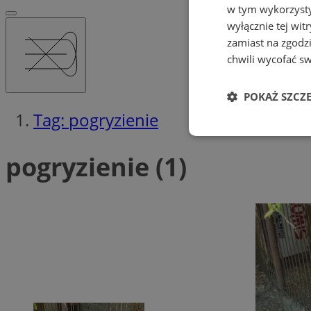
w tym wykorzysty
wyłącznie tej wi
zamiast na zgodz
chwili wycofać s
POKAŻ SZCZ
Tag: pogryzienie
Niezbędne
pogryzienie (1)
Ni
Niezbędne pliki cook
zarządzanie kontem. 
Nazwa