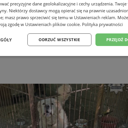
wać precyzyjne dane geolokalizacyjne i cechy urządzenia. Twoje
tryny. Niektórzy dostawcy mogą opierać się na prawnie uzasadnio
ie; masz prawo sprzeciwić się temu w
Ustawieniach reklam
. Może
woją zgodę w
Ustawieniach plików cookie
.
Polityka prywatności
EGÓŁY
ODRZUĆ WSZYSTKIE
PRZEJDŹ 
Wydajność
Targetowanie
Funkcjonalność
Ni
ezbędne
Wydajność
Targetowanie
Funkcjonalność
Niesklasyfikow
ie umożliwiają korzystanie z podstawowych funkcji strony internetowej, takich jak log
Bez niezbędnych plików cookie nie można prawidłowo korzystać ze strony internetowe
Okres
Provider
/
Domena
Opis
przechowywania