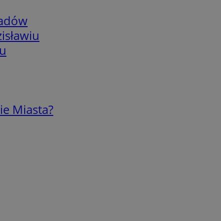
adów
isławiu
iu
ie Miasta?