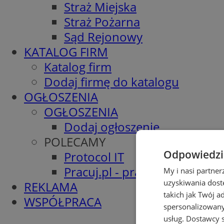
Straż Miejska
Straż Pożarna
Sąd Rejonowy
KATALOG FIRM
Katalog firm
Dodaj firmę do katalogu
OGŁOSZENIA
OGŁOSZENIA
Dodaj ogłoszenie
POLECAMY
Odpowiedzia
Protocol IT
Pracuj.pl - praca w Wodzisła
My i nasi partne
uzyskiwania dost
REKLAMA
takich jak Twój a
WSPÓŁPRACA
spersonalizowanyc
usług.
Dostawcy s