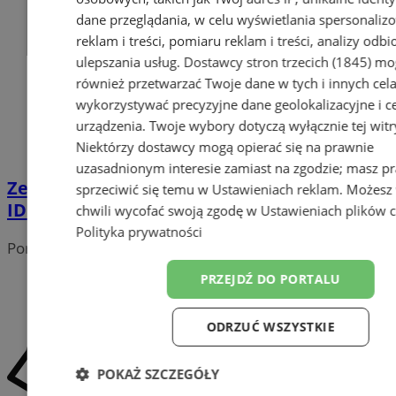
dane przeglądania, w celu wyświetlania spersonali
reklam i treści, pomiaru reklam i treści, analizy odb
ulepszania usług.
Dostawcy stron trzecich (1845)
mo
również przetwarzać Twoje dane w tych i innych cel
wykorzystywać precyzyjne dane geolokalizacyjne i c
urządzenia. Twoje wybory dotyczą wyłącznie tej witr
Niektórzy dostawcy mogą opierać się na prawnie
uzasadnionym interesie zamiast na zgodzie; masz p
Zespół Miraż na podium Mistrzostw Polski
sprzeciwić się temu w
Ustawieniach reklam
. Możesz
IDO Show Dance w Łańcucie
chwili wycofać swoją zgodę w
Ustawieniach plików 
Polityka prywatności
Portal należy do sieci
PRZEJDŹ DO PORTALU
ODRZUĆ WSZYSTKIE
POKAŻ SZCZEGÓŁY