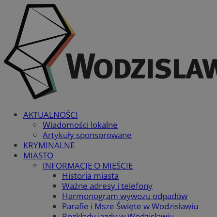
AKTUALNOŚCI
Wiadomości lokalne
Artykuły sponsorowane
KRYMINALNE
MIASTO
INFORMACJE O MIEŚCIE
Historia miasta
Ważne adresy i telefony
Harmonogram wywozu odpadów
Parafie i Msze Święte w Wodzisławiu
Rozkłady jazdy w Wodzisławiu