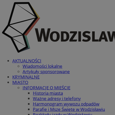
AKTUALNOŚCI
Wiadomości lokalne
Artykuły sponsorowane
KRYMINALNE
MIASTO
INFORMACJE O MIEŚCIE
Historia miasta
Ważne adresy i telefony
Harmonogram wywozu odpadów
Parafie i Msze Święte w Wodzisławiu
Rozkłady jazdy w Wodzisławiu