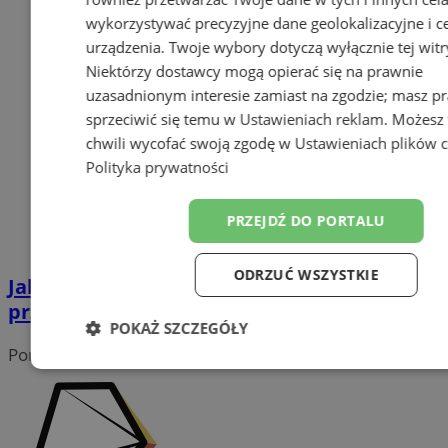
wykorzystywać precyzyjne dane geolokalizacyjne i c
urządzenia. Twoje wybory dotyczą wyłącznie tej witr
Niektórzy dostawcy mogą opierać się na prawnie
uzasadnionym interesie zamiast na zgodzie; masz p
sprzeciwić się temu w
Ustawieniach reklam
. Możesz
chwili wycofać swoją zgodę w
Ustawieniach plików 
Polityka prywatności
PRZEJDŹ DO PORTALU
ODRZUĆ WSZYSTKIE
Jak zorganizować mieszkanie, by było
przyjazne dla czworonoga?
POKAŻ SZCZEGÓŁY
Portal należy do sieci
Niezbędne
Wydajność
Target