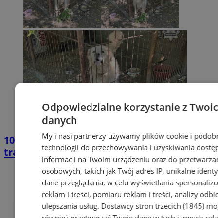
Odpowiedzialne korzystanie z Twoi
danych
My i nasi partnerzy używamy plików cookie i podob
10-latek pogryziony przez psa. Dziecko
technologii do przechowywania i uzyskiwania dostę
trafiło do szpitala
informacji na Twoim urządzeniu oraz do przetwarza
osobowych, takich jak Twój adres IP, unikalne identyf
dane przeglądania, w celu wyświetlania spersonali
reklam i treści, pomiaru reklam i treści, analizy odb
ulepszania usług.
Dostawcy stron trzecich (1845)
mo
również przetwarzać Twoje dane w tych i innych cel