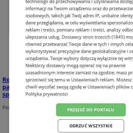
technologii do przechowywania i uzyskiwania dostę
informacji na Twoim urządzeniu oraz do przetwarza
osobowych, takich jak Twój adres IP, unikalne identyf
dane przeglądania, w celu wyświetlania spersonali
reklam i treści, pomiaru reklam i treści, analizy odb
ulepszania usług.
Dostawcy stron trzecich (1845)
mo
również przetwarzać Twoje dane w tych i innych cel
wykorzystywać precyzyjne dane geolokalizacyjne i c
urządzenia. Twoje wybory dotyczą wyłącznie tej witr
Niektórzy dostawcy mogą opierać się na prawnie
uzasadnionym interesie zamiast na zgodzie; masz p
Romantyczna pułapka: Wodzisławianka
sprzeciwić się temu w
Ustawieniach reklam
. Możesz
padła ofiarą oszustwa przez media
chwili wycofać swoją zgodę w
Ustawieniach plików 
społecznościowe
Polityka prywatności
Portal należy do sieci
PRZEJDŹ DO PORTALU
ODRZUĆ WSZYSTKIE