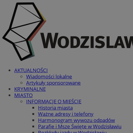
AKTUALNOŚCI
Wiadomości lokalne
Artykuły sponsorowane
KRYMINALNE
MIASTO
INFORMACJE O MIEŚCIE
Historia miasta
Ważne adresy i telefony
Harmonogram wywozu odpadów
Parafie i Msze Święte w Wodzisławiu
Rozkłady jazdy w Wodzisławiu