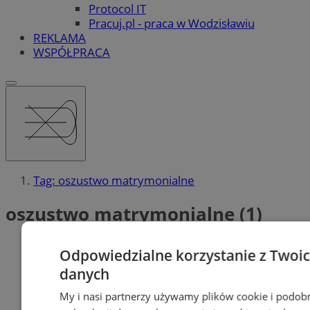
Protocol IT
Pracuj.pl - praca w Wodzisławiu
REKLAMA
WSPÓŁPRACA
Tag: oszustwo matrymonialne
oszustwo matrymonialne (1)
Odpowiedzialne korzystanie z Twoi
danych
My i nasi partnerzy używamy plików cookie i podob