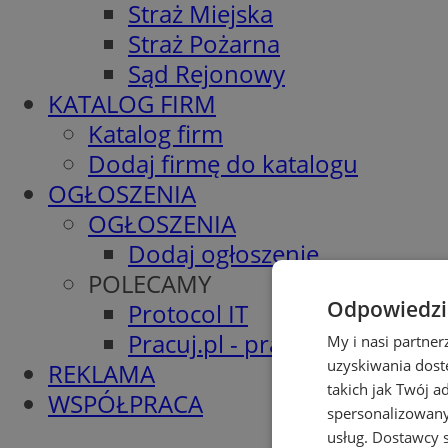
Straż Miejska
Straż Pożarna
Sąd Rejonowy
KATALOG FIRM
Katalog firm
Dodaj firmę do katalogu
OGŁOSZENIA
OGŁOSZENIA
Dodaj ogłoszenie
POLECAMY
Odpowiedzia
Protocol IT
Pracuj.pl - praca w Wodzisła
My i nasi partne
uzyskiwania dost
REKLAMA
takich jak Twój a
WSPÓŁPRACA
spersonalizowanyc
usług.
Dostawcy s