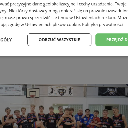
wać precyzyjne dane geolokalizacyjne i cechy urządzenia. Twoje
tryny. Niektórzy dostawcy mogą opierać się na prawnie uzasadnio
ie; masz prawo sprzeciwić się temu w
Ustawieniach reklam
. Może
woją zgodę w
Ustawieniach plików cookie
.
Polityka prywatności
EGÓŁY
ODRZUĆ WSZYSTKIE
PRZEJDŹ 
Wydajność
Targetowanie
Funkcjonalność
Ni
ezbędne
Wydajność
Targetowanie
Funkcjonalność
Niesklasyfikow
ie umożliwiają korzystanie z podstawowych funkcji strony internetowej, takich jak log
Bez niezbędnych plików cookie nie można prawidłowo korzystać ze strony internetowe
Okres
Provider
/
Domena
Opis
przechowywania