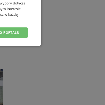
 wybory dotyczą
nym interesie
sz w każdej
DO PORTALU
esklasyfikowane
ane
owanie użytkownika i
j.