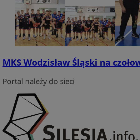
QeSessID
SessID
MvSessID
INGRESSCOOKIE
euds
MKS Wodzisław Śląski na czołowe
__cf_bm
Portal należy do sieci
li_gc
__Secure-ROLLOU