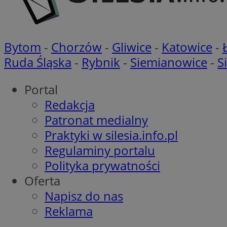
CookieScriptConse
Bytom
-
Chorzów
-
Gliwice
-
Katowice
-
Ruda Śląska
-
Rybnik
-
Siemianowice
-
S
VISITOR_PRIVACY_
Portal
Redakcja
Patronat medialny
Praktyki w silesia.info.pl
Regulaminy portalu
suid
Polityka prywatności
Oferta
Napisz do nas
Nazwa
Pro
Reklama
Nazwa
Nazwa
Do
Nazwa
ustat_bzgfew1atv22