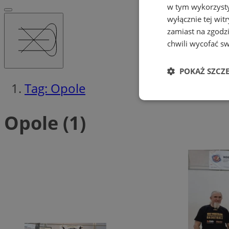
w tym wykorzysty
wyłącznie tej wi
zamiast na zgodz
chwili wycofać s
POKAŻ SZCZ
Tag: Opole
Niezbędne
Opole (1)
Ni
Niezbędne pliki cook
zarządzanie kontem. 
Nazwa