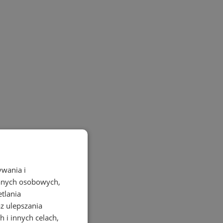
ywania i
danych osobowych,
etlania
az ulepszania
 i innych celach,