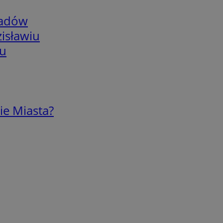
adów
isławiu
iu
ie Miasta?