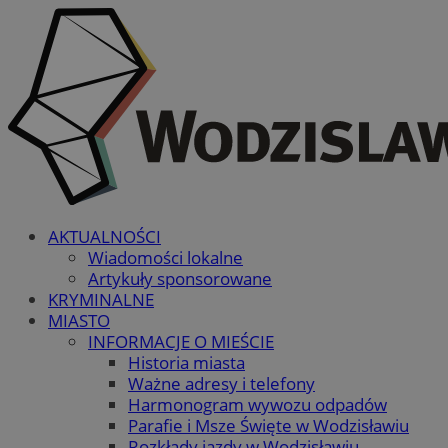
AKTUALNOŚCI
Wiadomości lokalne
Artykuły sponsorowane
KRYMINALNE
MIASTO
INFORMACJE O MIEŚCIE
Historia miasta
Ważne adresy i telefony
Harmonogram wywozu odpadów
Parafie i Msze Święte w Wodzisławiu
Rozkłady jazdy w Wodzisławiu