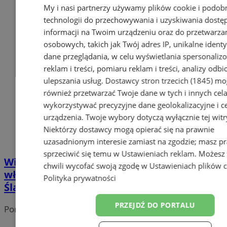
My i nasi partnerzy używamy plików cookie i podob
technologii do przechowywania i uzyskiwania dostę
informacji na Twoim urządzeniu oraz do przetwarza
osobowych, takich jak Twój adres IP, unikalne identyf
dane przeglądania, w celu wyświetlania spersonali
reklam i treści, pomiaru reklam i treści, analizy odb
ulepszania usług.
Dostawcy stron trzecich (1845)
mo
również przetwarzać Twoje dane w tych i innych cel
wykorzystywać precyzyjne dane geolokalizacyjne i c
urządzenia. Twoje wybory dotyczą wyłącznie tej witr
Niektórzy dostawcy mogą opierać się na prawnie
uzasadnionym interesie zamiast na zgodzie; masz p
sprzeciwić się temu w
Ustawieniach reklam
. Możesz
Wiosenna deratyzacja – obowiązek dla
chwili wycofać swoją zgodę w
Ustawieniach plików 
właścicieli nieruchomości w Wodzisławiu
Polityka prywatności
Śląskim
PRZEJDŹ DO PORTALU
Portal należy do sieci