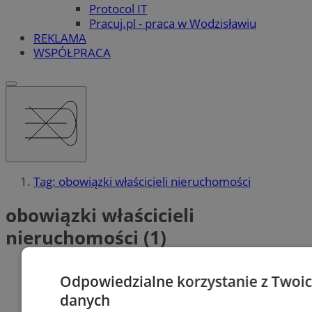
Protocol IT
Pracuj.pl - praca w Wodzisławiu
REKLAMA
WSPÓŁPRACA
Tag: obowiązki właścicieli nieruchomości
obowiązki właścicieli
nieruchomości (1)
Odpowiedzialne korzystanie z Twoi
danych