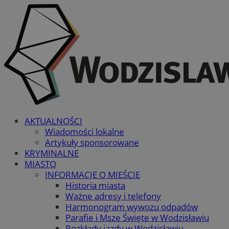
AKTUALNOŚCI
Wiadomości lokalne
Artykuły sponsorowane
KRYMINALNE
MIASTO
INFORMACJE O MIEŚCIE
Historia miasta
Ważne adresy i telefony
Harmonogram wywozu odpadów
Parafie i Msze Święte w Wodzisławiu
Rozkłady jazdy w Wodzisławiu