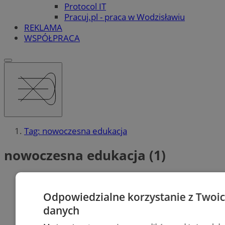
Protocol IT
Pracuj.pl - praca w Wodzisławiu
REKLAMA
WSPÓŁPRACA
Tag: nowoczesna edukacja
nowoczesna edukacja (1)
Odpowiedzialne korzystanie z Twoi
danych