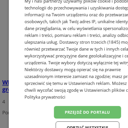
My i nasi partnerzy używamy plików cookie i podob
technologii do przechowywania i uzyskiwania dostę
informacji na Twoim urządzeniu oraz do przetwarza
osobowych, takich jak Twój adres IP, unikalne identyf
dane przeglądania, w celu wyświetlania spersonali
reklam i treści, pomiaru reklam i treści, analizy odb
ulepszania usług.
Dostawcy stron trzecich (1845)
mo
również przetwarzać Twoje dane w tych i innych cel
wykorzystywać precyzyjne dane geolokalizacyjne i c
urządzenia. Twoje wybory dotyczą wyłącznie tej witr
Niektórzy dostawcy mogą opierać się na prawnie
uzasadnionym interesie zamiast na zgodzie; masz p
WNET 2025: kolejni eksperci dołączają do
sprzeciwić się temu w
Ustawieniach reklam
. Możesz
grona prelegentów!
chwili wycofać swoją zgodę w
Ustawieniach plików 
Polityka prywatności
4
Portal należy do sieci
PRZEJDŹ DO PORTALU
ODRZUĆ WSZYSTKIE