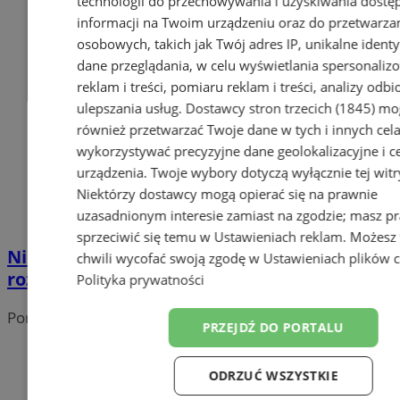
technologii do przechowywania i uzyskiwania dostę
informacji na Twoim urządzeniu oraz do przetwarza
osobowych, takich jak Twój adres IP, unikalne identyf
dane przeglądania, w celu wyświetlania spersonali
reklam i treści, pomiaru reklam i treści, analizy odb
ulepszania usług.
Dostawcy stron trzecich (1845)
mo
również przetwarzać Twoje dane w tych i innych cel
wykorzystywać precyzyjne dane geolokalizacyjne i c
urządzenia. Twoje wybory dotyczą wyłącznie tej witr
Niektórzy dostawcy mogą opierać się na prawnie
uzasadnionym interesie zamiast na zgodzie; masz p
sprzeciwić się temu w
Ustawieniach reklam
. Możesz
Niebezpieczny lód zimą. Służby apelują o
chwili wycofać swoją zgodę w
Ustawieniach plików 
rozwagę nad zbiornikami wodnymi
Polityka prywatności
Portal należy do sieci
PRZEJDŹ DO PORTALU
ODRZUĆ WSZYSTKIE