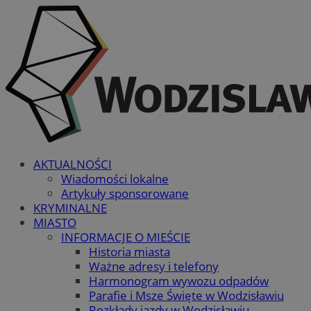
AKTUALNOŚCI
Wiadomości lokalne
Artykuły sponsorowane
KRYMINALNE
MIASTO
INFORMACJE O MIEŚCIE
Historia miasta
Ważne adresy i telefony
Harmonogram wywozu odpadów
Parafie i Msze Święte w Wodzisławiu
Rozkłady jazdy w Wodzisławiu