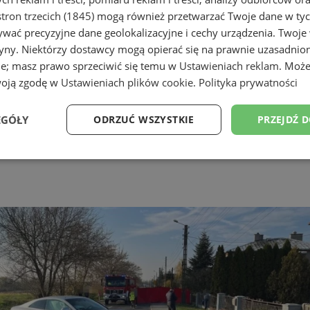
tron trzecich (1845)
mogą również przetwarzać Twoje dane w tych
wać precyzyjne dane geolokalizacyjne i cechy urządzenia. Twoje
tryny. Niektórzy dostawcy mogą opierać się na prawnie uzasadnio
ie; masz prawo sprzeciwić się temu w
Ustawieniach reklam
. Może
woją zgodę w
Ustawieniach plików cookie
.
Polityka prywatności
EGÓŁY
ODRZUĆ WSZYSTKIE
PRZEJDŹ 
iej. Motocyklista trafił do szp
Wydajność
Targetowanie
Funkcjonalność
Ni
ezbędne
Wydajność
Targetowanie
Funkcjonalność
Niesklasyfikow
ie umożliwiają korzystanie z podstawowych funkcji strony internetowej, takich jak log
Bez niezbędnych plików cookie nie można prawidłowo korzystać ze strony internetowe