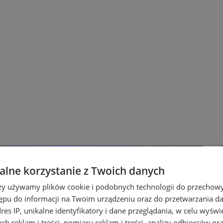
lne korzystanie z Twoich danych
rzy używamy plików cookie i podobnych technologii do przechow
ępu do informacji na Twoim urządzeniu oraz do przetwarzania 
dres IP, unikalne identyfikatory i dane przeglądania, w celu wyświ
h reklam i treści, pomiaru reklam i treści, analizy odbiorców or