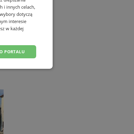
 i innych celach,
 wybory dotyczą
nym interesie
sz w każdej
DO PORTALU
itala
esklasyfikowane
ane
owanie użytkownika i
j.