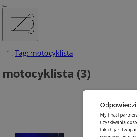
Tag: motocyklista
motocyklista (3)
Odpowiedzia
My i nasi partne
uzyskiwania dost
takich jak Twój a
spersonalizowanyc