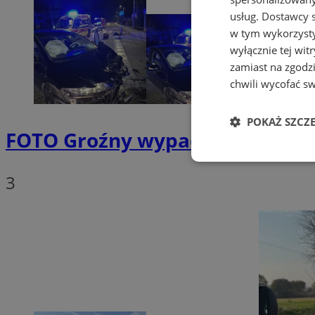
usług.
Dostawcy s
w tym wykorzysty
wyłącznie tej wi
zamiast na zgodz
chwili wycofać s
POKAŻ SZCZ
FOTO
Groźny wypadek na Pszowsk
Niezbędne
3
Ni
Niezbędne pliki cook
zarządzanie kontem. 