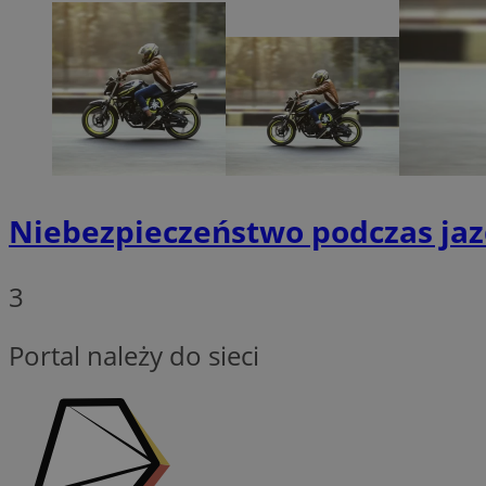
CookieScriptConse
VISITOR_PRIVACY_
Niebezpieczeństwo podczas jaz
3
Portal należy do sieci
suid
Nazwa
Pro
Nazwa
Nazwa