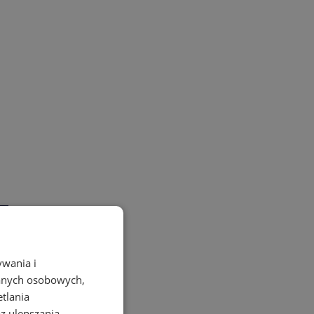
ywania i
danych osobowych,
etlania
az ulepszania