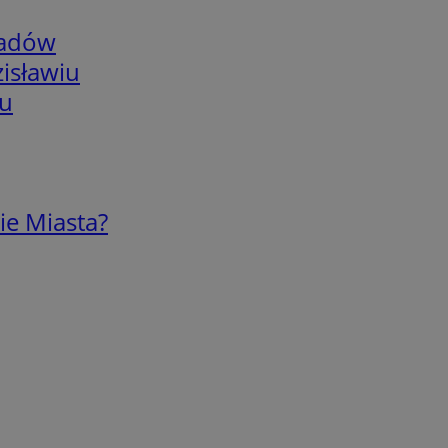
adów
isławiu
iu
ie Miasta?