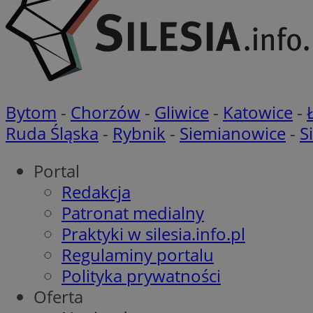
Do
Nazwa
ustat_bzgfew1atv22
sa-user-id
google_push
.bi
ustat_5m903178nn
pb_rtb_ev_part
ustat_cc225t1gm
ustat_uai24kaxgd3
_tracker
ustat_rwjcp6gvtp7
Bytom
-
Chorzów
-
Gliwice
-
Katowice
-
ustat_nq9fkmluith
__eoi
Ruda Śląska
-
Rybnik
-
Siemianowice
-
S
_fbp
__mguid_
Portal
_ga
tuuid_lu
Redakcja
Patronat medialny
Praktyki w silesia.info.pl
__mguid_
tuuid_lu
Regulaminy portalu
Polityka prywatności
VP
Oferta