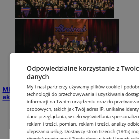
Odpowiedzialne korzystanie z Twoi
danych
My i nasi partnerzy używamy plików cookie i podob
Mikołajkowe Zawody Akrobreak: taneczna
technologii do przechowywania i uzyskiwania dostę
akrobatyka w świątecznym klimacie
informacji na Twoim urządzeniu oraz do przetwarza
osobowych, takich jak Twój adres IP, unikalne identyf
dane przeglądania, w celu wyświetlania spersonali
reklam i treści, pomiaru reklam i treści, analizy odb
ulepszania usług.
Dostawcy stron trzecich (1845)
mo
również przetwarzać Twoje dane w tych i innych cel