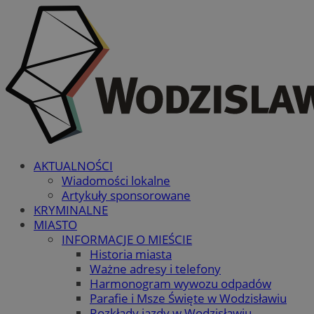
AKTUALNOŚCI
Wiadomości lokalne
Artykuły sponsorowane
KRYMINALNE
MIASTO
INFORMACJE O MIEŚCIE
Historia miasta
Ważne adresy i telefony
Harmonogram wywozu odpadów
Parafie i Msze Święte w Wodzisławiu
Rozkłady jazdy w Wodzisławiu