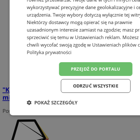
wykorzystywać precyzyjne dane geolokalizacyjne i c
urządzenia. Twoje wybory dotyczą wyłącznie tej witr
Niektórzy dostawcy mogą opierać się na prawnie
uzasadnionym interesie zamiast na zgodzie; masz p
sprzeciwić się temu w
Ustawieniach reklam
. Możesz
chwili wycofać swoją zgodę w
Ustawieniach plików 
Polityka prywatności
PRZEJDŹ DO PORTALU
ODRZUĆ WSZYSTKIE
"Królowa Śniegu" – wyjątkowy spektakl
mikołajkowy na scenie WCK
POKAŻ SZCZEGÓŁY
Portal należy do sieci
Niezbędne
Wydajność
Target