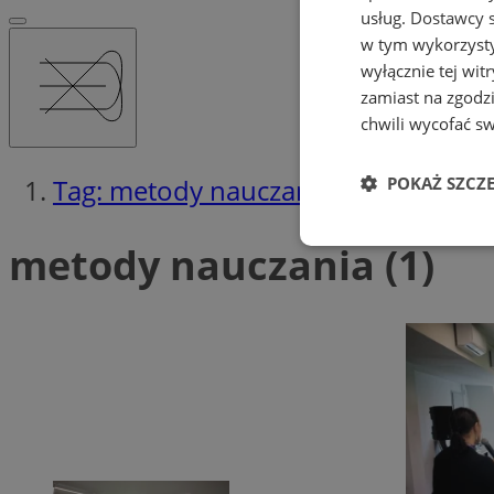
usług.
Dostawcy s
w tym wykorzysty
wyłącznie tej wi
zamiast na zgodz
chwili wycofać s
Tag: metody nauczania
POKAŻ SZCZ
metody nauczania (1)
Niezbędne
Ni
Niezbędne pliki cook
zarządzanie kontem. 