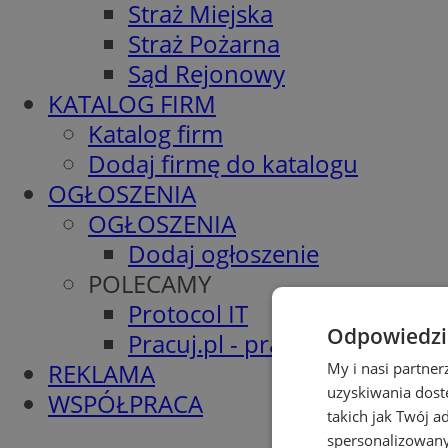
Straż Miejska
Straż Pożarna
Sąd Rejonowy
KATALOG FIRM
Katalog firm
Dodaj firmę do katalogu
OGŁOSZENIA
OGŁOSZENIA
Dodaj ogłoszenie
POLECAMY
Protocol IT
Odpowiedzia
Pracuj.pl - praca w Wodzisła
REKLAMA
My i nasi partne
uzyskiwania dost
WSPÓŁPRACA
takich jak Twój a
spersonalizowanyc