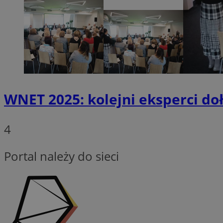
Nazwa
QeSessID
SessID
MvSessID
INGRESSCOOKIE
WNET 2025: kolejni eksperci do
euds
4
__cf_bm
Portal należy do sieci
li_gc
__Secure-ROLLOU