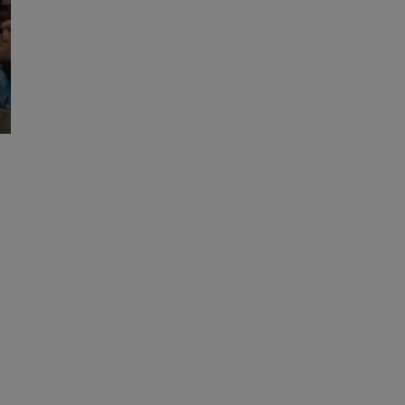
entyfikator sesji.
entyfikator sesji.
entyfikator sesji.
erów obsługuje
ekście
lu optymalizacji
 do przechowywania
niu do usług
e, czy użytkownik
enia lub reklamy.
niania ludzi i
trony internetowej,
e ważnych raportów
ryny internetowej.
y gościa na
nych celów
ądzania
ych funkcji oraz
a dostępu