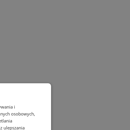
ywania i
danych osobowych,
etlania
az ulepszania