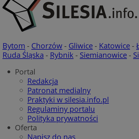
CookieScriptConse
Bytom
-
Chorzów
-
Gliwice
-
Katowice
-
Ruda Śląska
-
Rybnik
-
Siemianowice
-
S
VISITOR_PRIVACY_
Portal
Redakcja
Patronat medialny
Praktyki w silesia.info.pl
suid
Regulaminy portalu
Polityka prywatności
Oferta
Nazwa
Pro
Napisz do nas
Nazwa
Nazwa
Do