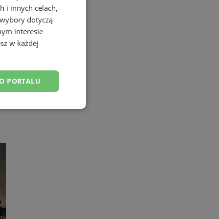
 i innych celach,
 wybory dotyczą
nym interesie
sz w każdej
DO PORTALU
esklasyfikowane
ane
owanie użytkownika i
j.