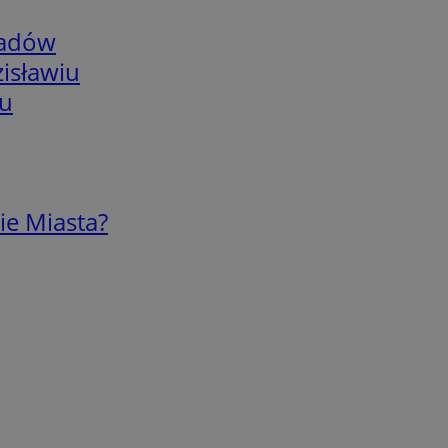
adów
isławiu
iu
ie Miasta?