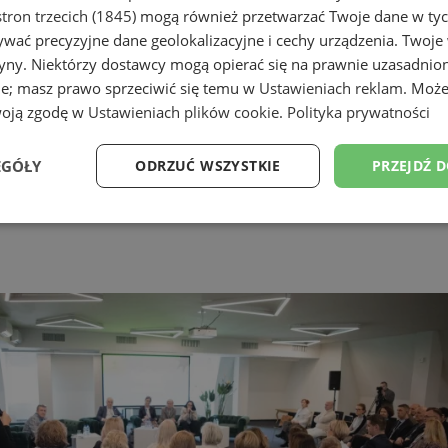
tron trzecich (1845)
mogą również przetwarzać Twoje dane w tych
wać precyzyjne dane geolokalizacyjne i cechy urządzenia. Twoje
tryny. Niektórzy dostawcy mogą opierać się na prawnie uzasadnio
ie; masz prawo sprzeciwić się temu w
Ustawieniach reklam
. Może
woją zgodę w
Ustawieniach plików cookie
.
Polityka prywatności
EGÓŁY
ODRZUĆ WSZYSTKIE
PRZEJDŹ 
Wydajność
Targetowanie
Funkcjonalność
Ni
ezbędne
Wydajność
Targetowanie
Funkcjonalność
Niesklasyfikow
ie umożliwiają korzystanie z podstawowych funkcji strony internetowej, takich jak log
Bez niezbędnych plików cookie nie można prawidłowo korzystać ze strony internetowe