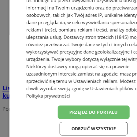
technologii do przechowywania i uzyskiwania dostę
informacji na Twoim urządzeniu oraz do przetwarza
osobowych, takich jak Twój adres IP, unikalne identyf
dane przeglądania, w celu wyświetlania spersonali
reklam i treści, pomiaru reklam i treści, analizy odb
ulepszania usług.
Dostawcy stron trzecich (1845)
mo
również przetwarzać Twoje dane w tych i innych cel
wykorzystywać precyzyjne dane geolokalizacyjne i c
urządzenia. Twoje wybory dotyczą wyłącznie tej witr
Niektórzy dostawcy mogą opierać się na prawnie
uzasadnionym interesie zamiast na zgodzie; masz p
sprzeciwić się temu w
Ustawieniach reklam
. Możesz
Listopad w Wodzisławiu Śląskim – pełen
chwili wycofać swoją zgodę w
Ustawieniach plików 
kultury, sportu i atrakcji dla całej rodziny
Polityka prywatności
Portal należy do sieci
PRZEJDŹ DO PORTALU
ODRZUĆ WSZYSTKIE