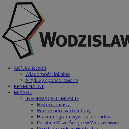
AKTUALNOŚCI
Wiadomości lokalne
Artykuły sponsorowane
KRYMINALNE
MIASTO
INFORMACJE O MIEŚCIE
Historia miasta
Ważne adresy i telefony
Harmonogram wywozu odpadów
Parafie i Msze Święte w Wodzisławiu
Rozkłady jazdy w Wodzisławiu