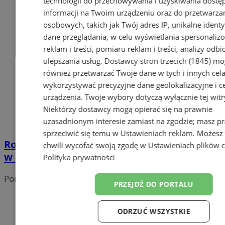
technologii do przechowywania i uzyskiwania dostę
informacji na Twoim urządzeniu oraz do przetwarza
osobowych, takich jak Twój adres IP, unikalne identyf
dane przeglądania, w celu wyświetlania spersonali
reklam i treści, pomiaru reklam i treści, analizy odb
ulepszania usług.
Dostawcy stron trzecich (1845)
mo
również przetwarzać Twoje dane w tych i innych cel
wykorzystywać precyzyjne dane geolokalizacyjne i c
urządzenia. Twoje wybory dotyczą wyłącznie tej witr
Niektórzy dostawcy mogą opierać się na prawnie
uzasadnionym interesie zamiast na zgodzie; masz p
sprzeciwić się temu w
Ustawieniach reklam
. Możesz
Rodzinny festyn charytatywny dla Lilianki
chwili wycofać swoją zgodę w
Ustawieniach plików 
w Radlinie II
Polityka prywatności
Portal należy do sieci
PRZEJDŹ DO PORTALU
ODRZUĆ WSZYSTKIE