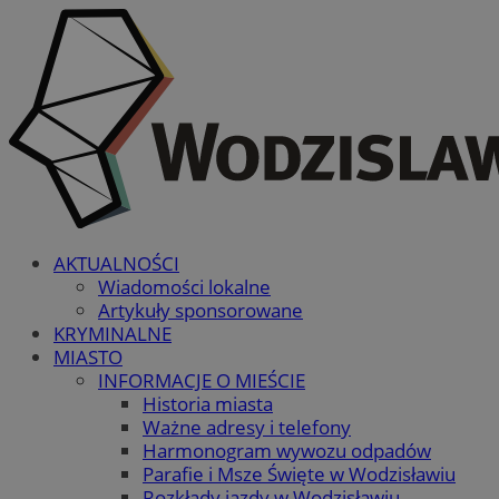
AKTUALNOŚCI
Wiadomości lokalne
Artykuły sponsorowane
KRYMINALNE
MIASTO
INFORMACJE O MIEŚCIE
Historia miasta
Ważne adresy i telefony
Harmonogram wywozu odpadów
Parafie i Msze Święte w Wodzisławiu
Rozkłady jazdy w Wodzisławiu